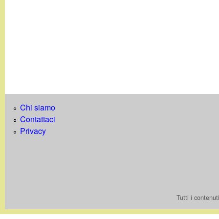
t
Chi siamo
Contattaci
Privacy
Tutti i contenu