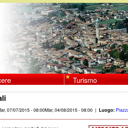
Salta
al
contenuto
principale
ere
Turismo
li
ar, 07/07/2015 - 08:00
Mar, 04/08/2015 - 08:00
|
Luogo:
Piazz