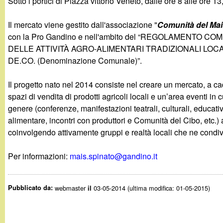
Sotto i portici di Piazza vittorio Veneto, dalle ore 8 alle ore 
g
Il mercato viene gestito dall'associazione "
Comunità del Mai
a
con la Pro Gandino e nell'ambito del “REGOLAMENTO 
DELLE ATTIVITÀ AGRO-ALIMENTARI TRADIZIONALI LOCA
n
DE.CO. (Denominazione Comunale)”.
d
Il progetto nato nel 2014 consiste nel creare un mercato, a ca
spazi di vendita di prodotti agricoli locali e un’area eventi in c
i
genere (conferenze, manifestazioni teatrali, culturali, educati
alimentare, incontri con produttori e Comunità del Cibo, etc.) a
n
coinvolgendo attivamente gruppi e realtà locali che ne condivi
o
Per informazioni:
mais.spinato@gandino.it
.
Pubblicato da:
webmaster
03-05-2014 (ultima modifica: 01-05-2015)
il
i