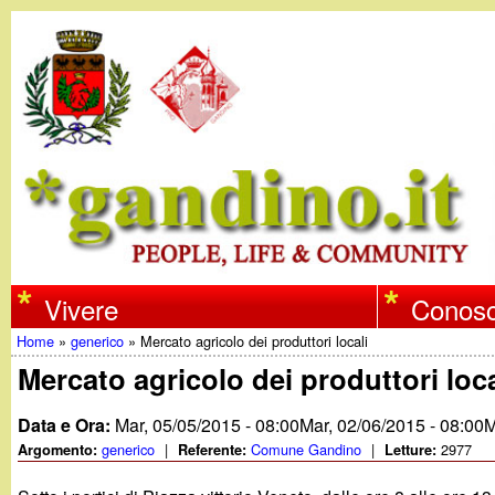
w
Vivere
Conosc
Home
»
generico
»
Mercato agricolo dei produttori locali
w
Tu
Mercato agricolo dei produttori loca
w
sei
Data e Ora:
Mar, 05/05/2015 - 08:00
Mar, 02/06/2015 - 08:00
M
qui
generico
|
Comune Gandino
|
2977
Argomento:
Referente:
Letture:
.