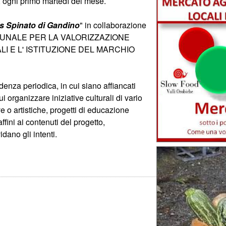
13, ogni primo martedì del mese.
s Spinato di Gandino
" in collaborazione
COMUNALE PER LA VALORIZZAZIONE
LI E L' ISTITUZIONE DEL MARCHIO
denza periodica, in cui siano affiancati
ui organizzare iniziative culturali di vario
ve o artistiche, progetti di educazione
ffini ai contenuti del progetto,
dano gli intenti.