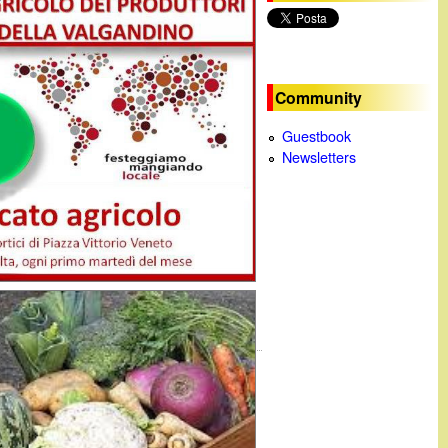
c
a
Community
Guestbook
Newsletters