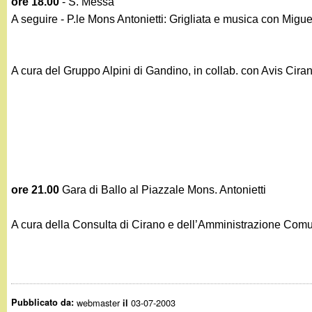
ore 18.00
- S. Messa
g
A seguire - P.le Mons Antonietti: Grigliata e musica con Migue
a
A cura del Gruppo Alpini di Gandino, in collab. con Avis Cira
n
d
i
n
ore 21.00
Gara di Ballo al Piazzale Mons. Antonietti
o
A cura della Consulta di Cirano e dell’Amministrazione Com
.
i
Pubblicato da:
webmaster
03-07-2003
il