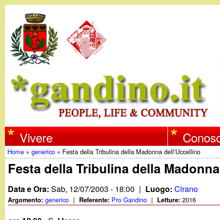
w
Vivere
Conosc
Home
»
generico
»
Festa della Tribulina della Madonna dell’Uccellino
w
Tu
Festa della Tribulina della Madonna
w
sei
Data e Ora:
Sab, 12/07/2003 - 18:00
|
Luogo:
Cirano
qui
generico
|
Pro Gandino
|
2016
Argomento:
Referente:
Letture:
.