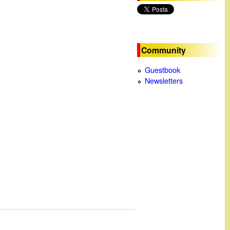
c
a
Community
Guestbook
Newsletters