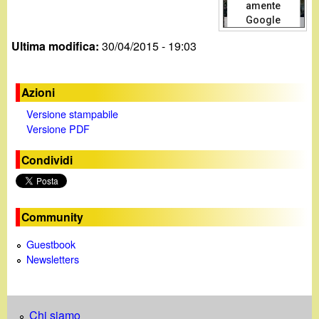
d
amente
c
Google
Dati mappa
Termini
i
Maps.
a
Ultima modifica:
30/04/2015 - 19:03
n
Sei il
O
proprietario
di questo
For development purposes only
For 
Azioni
o
sito web?
Versione stampabile
Versione PDF
.
Condividi
i
t
Community
Guestbook
Newsletters
Chi siamo