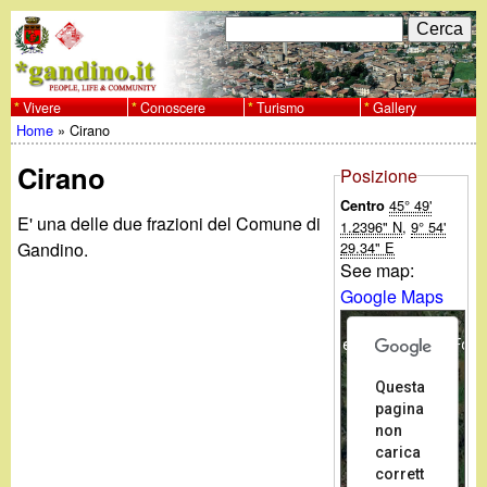
Salta
C
F
e
al
r
o
contenuto
c
Vivere
Conoscere
Turismo
Gallery
w
Home
»
Cirano
principale
a
r
Tu
w
Cirano
m
Posizione
sei
45° 49'
Centro
w
d
E' una delle due frazioni del Comune di
1.2396" N
,
9° 54'
qui
29.34" E
Gandino.
i
.
See map:
Google Maps
r
g
i
For development purposes only
For 
a
c
Questa
pagina
e
n
non
carica
r
corrett