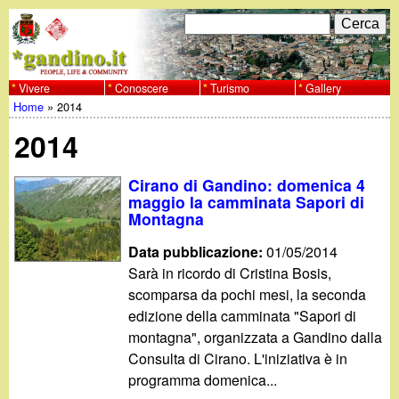
Salta
C
F
e
al
r
o
contenuto
c
Vivere
Conoscere
Turismo
Gallery
w
Home
»
2014
principale
a
r
Tu
w
2014
m
sei
w
d
Cirano di Gandino: domenica 4
qui
maggio la camminata Sapori di
i
Montagna
.
r
Data pubblicazione:
01/05/2014
g
Sarà in ricordo di Cristina Bosis,
i
scomparsa da pochi mesi, la seconda
a
c
edizione della camminata "Sapori di
montagna", organizzata a Gandino dalla
e
n
Consulta di Cirano. L'iniziativa è in
programma domenica...
r