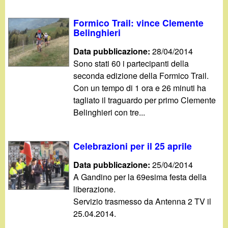
d
c
i
Formico Trail: vince Clemente
a
Belinghieri
n
Data pubblicazione:
28/04/2014
Sono stati 60 i partecipanti della
o
seconda edizione della Formico Trail.
Con un tempo di 1 ora e 26 minuti ha
.
tagliato il traguardo per primo Clemente
Belinghieri con tre...
i
t
Celebrazioni per il 25 aprile
Data pubblicazione:
25/04/2014
A Gandino per la 69esima festa della
liberazione.
Servizio trasmesso da Antenna 2 TV il
25.04.2014.