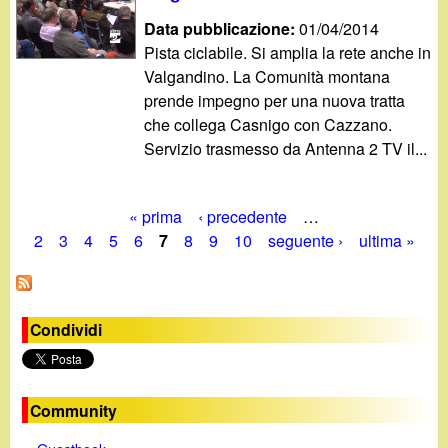
Data pubblicazione:
01/04/2014
Pista ciclabile. Si amplia la rete anche in
Valgandino. La Comunità montana
prende impegno per una nuova tratta
che collega Casnigo con Cazzano.
Servizio trasmesso da Antenna 2 TV il...
« prima
‹ precedente
…
P
2
3
4
5
6
7
8
9
10
seguente ›
ultima »
a
g
Condividi
i
n
Community
e