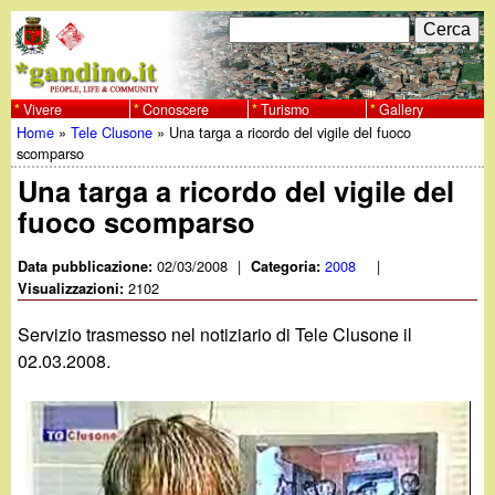
Salta
C
F
e
al
r
o
contenuto
c
Vivere
Conoscere
Turismo
Gallery
w
Home
»
Tele Clusone
»
Una targa a ricordo del vigile del fuoco
principale
a
r
Tu
scomparso
w
m
Una targa a ricordo del vigile del
sei
fuoco scomparso
w
d
qui
i
02/03/2008
|
2008
|
Data pubblicazione:
Categoria:
.
2102
Visualizzazioni:
r
g
Servizio trasmesso nel notiziario di Tele Clusone il
i
02.03.2008.
a
c
e
n
r