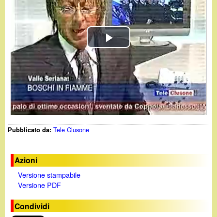
d
c
i
a
n
P
o
l
.
a
y
i
Tele Clusone
Pubblicato da:
V
t
i
Azioni
Versione stampabile
d
Versione PDF
e
Condividi