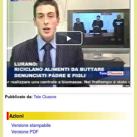
d
c
i
a
n
o
P
.
l
i
a
y
t
Tele Clusone
Pubblicato da:
V
i
Azioni
Versione stampabile
d
Versione PDF