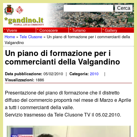
Salta
C
F
e
al
r
o
contenuto
c
Vivere
Conoscere
Turismo
Gallery
w
Home
»
Tele Clusone
»
Un piano di formazione per i commercianti della
principale
a
r
Tu
Valgandino
w
m
Un piano di formazione per i
sei
commercianti della Valgandino
w
d
qui
i
05/02/2010
|
2010
|
Data pubblicazione:
Categoria:
.
1886
Visualizzazioni:
r
g
Presentazione del piano di formazione che il distretto
i
diffuso del commercio proporrà nel mese di Marzo e Aprile
a
a tutti i commercianti della valle.
c
Servizio trasmesso da Tele Clusone TV il 05.02.2010.
e
n
r