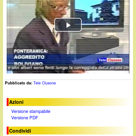
d
c
i
a
n
P
o
l
.
a
i
y
Tele Clusone
Pubblicato da:
V
t
i
Azioni
Versione stampabile
d
Versione PDF
e
Condividi