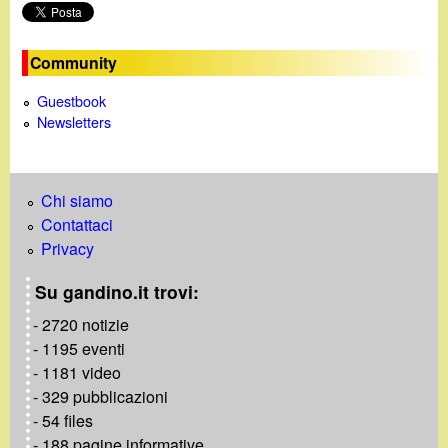
o
Community
Guestbook
Newsletters
Chi siamo
Contattaci
Privacy
Su gandino.it trovi:
- 2720 notizie
- 1195 eventi
- 1181 video
- 329 pubblicazioni
- 54 files
- 188 pagine informative