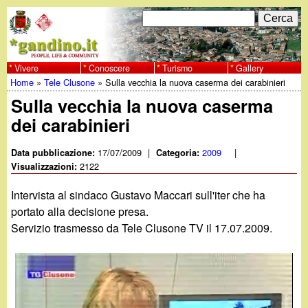
Salta
C
F
e
al
r
o
contenuto
c
Vivere
Conoscere
Turismo
Gallery
w
Home
»
Tele Clusone
»
Sulla vecchia la nuova caserma dei carabinieri
principale
a
r
Tu
Sulla vecchia la nuova caserma
w
m
dei carabinieri
sei
w
d
qui
17/07/2009
|
2009
|
Data pubblicazione:
Categoria:
i
2122
Visualizzazioni:
.
r
Intervista al sindaco Gustavo Maccari sull'iter che ha
g
portato alla decisione presa.
i
Servizio trasmesso da Tele Clusone TV il 17.07.2009.
a
c
e
n
r