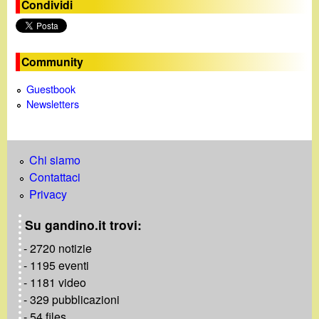
Condividi
o
Community
Guestbook
Newsletters
Chi siamo
Contattaci
Privacy
Su gandino.it trovi:
- 2720 notizie
- 1195 eventi
- 1181 video
- 329 pubblicazioni
- 54 files