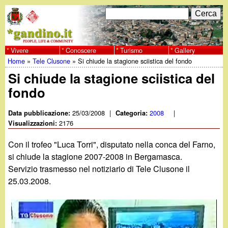
Salta
C
F
e
al
r
o
contenuto
c
Vivere
Conoscere
Turismo
Gallery
w
Home
»
Tele Clusone
»
Si chiude la stagione sciistica del fondo
principale
a
r
Tu
Si chiude la stagione sciistica del
w
m
fondo
sei
w
d
qui
25/03/2008
|
2008
|
Data pubblicazione:
Categoria:
i
2176
Visualizzazioni:
.
r
Con il trofeo "Luca Torri", disputato nella conca del Farno,
g
si chiude la stagione 2007-2008 in Bergamasca.
i
Servizio trasmesso nel notiziario di Tele Clusone il
a
c
25.03.2008.
e
n
r