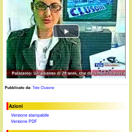
d
c
i
a
n
P
o
l
.
a
i
y
t
Tele Clusone
Pubblicato da:
V
i
Azioni
Versione stampabile
d
Versione PDF
e