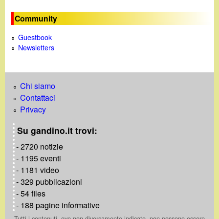
o
Community
Guestbook
Newsletters
Chi siamo
Contattaci
Privacy
Su gandino.it trovi:
- 2720 notizie
- 1195 eventi
- 1181 video
- 329 pubblicazioni
- 54 files
- 188 pagine informative
Tutti i contenuti, ove non diversamente indicato, non possono essere