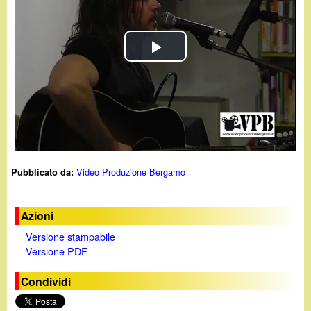
d
c
i
a
P
n
l
o
a
.
y
i
Video Produzione Bergamo
Pubblicato da:
V
t
i
Azioni
Versione stampabile
d
Versione PDF
e
Condividi