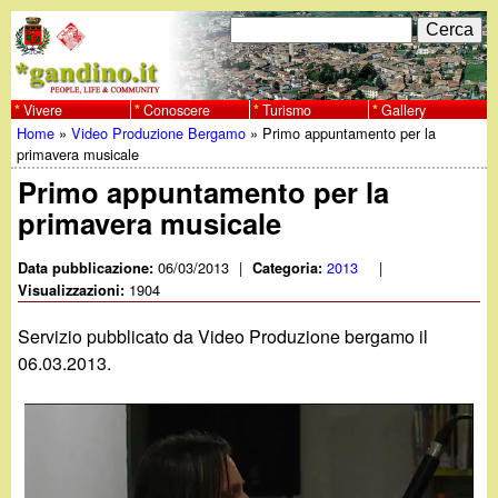
Salta
C
F
e
al
r
o
contenuto
c
Vivere
Conoscere
Turismo
Gallery
w
Home
»
Video Produzione Bergamo
»
Primo appuntamento per la
principale
a
r
Tu
primavera musicale
w
m
Primo appuntamento per la
sei
primavera musicale
w
d
qui
i
06/03/2013
|
2013
|
Data pubblicazione:
Categoria:
.
1904
Visualizzazioni:
r
g
Servizio pubblicato da Video Produzione bergamo il
i
06.03.2013.
a
c
e
n
r