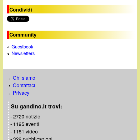
e
Condividi
o
Community
Guestbook
Newsletters
Chi siamo
Contattaci
Privacy
Su gandino.it trovi:
- 2720 notizie
- 1195 eventi
- 1181 video
- 329 pubblicazioni