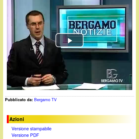
d
c
i
a
n
o
P
.
l
i
a
t
y
Bergamo TV
Pubblicato da:
V
i
Azioni
Versione stampabile
d
Versione PDF