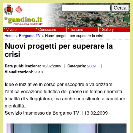
Salta
C
F
e
al
r
o
contenuto
c
Vivere
Conoscere
Turismo
Gallery
w
Home
»
Bergamo TV
»
Nuovi progetti per superare la crisi
principale
a
r
Tu
Nuovi progetti per superare la
w
m
crisi
sei
w
d
qui
13/02/2009
|
2009
|
Data pubblicazione:
Categoria:
i
2318
Visualizzazioni:
.
r
Idee e iniziative in corso per riscoprire e valorizzare
g
l'antica vocazione turistica del paese un tempo rinomata
i
località di villeggiatura, ma anche uno stimolo a cambiare
a
c
mentalità...
Servizio trasmesso da Bergamo TV il 13.02.2009
e
n
r