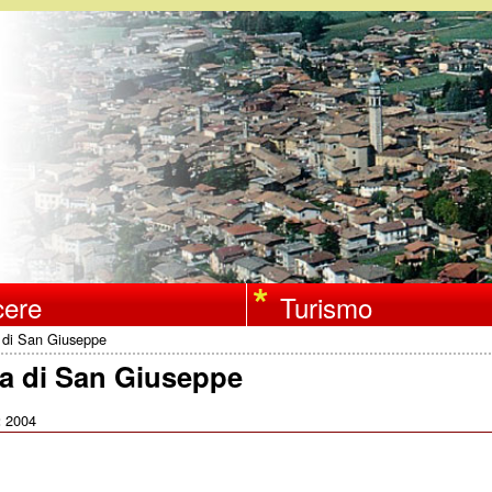
Salta
al
contenuto
principale
ere
Turismo
a di San Giuseppe
ra di San Giuseppe
2004
: