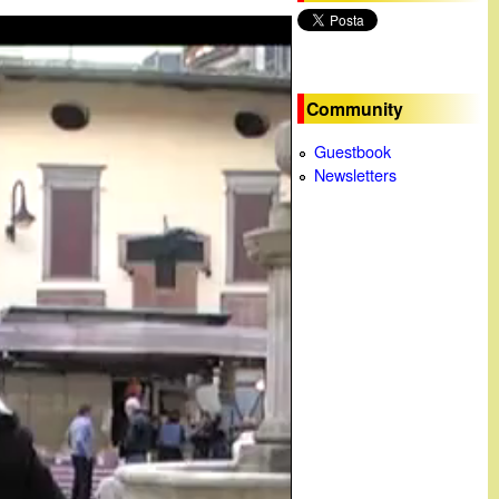
c
a
Community
Guestbook
Newsletters