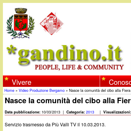
w
Vivere
Conosc
Home
»
Video Produzione Bergamo
»
Nasce la comunità del cibo alla Fier
w
Tu
Nasce la comunità del cibo alla Fie
w
sei
10/03/2013
|
2013
|
Data pubblicazione:
Categoria:
Visualizzazioni
qui
.
Servizio trasmesso da Più Valli TV il 10.03.2013.