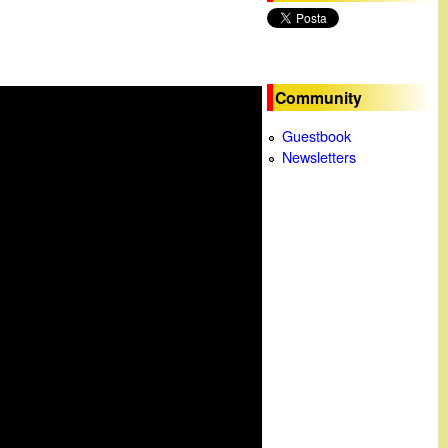
c
a
Community
Guestbook
Newsletters