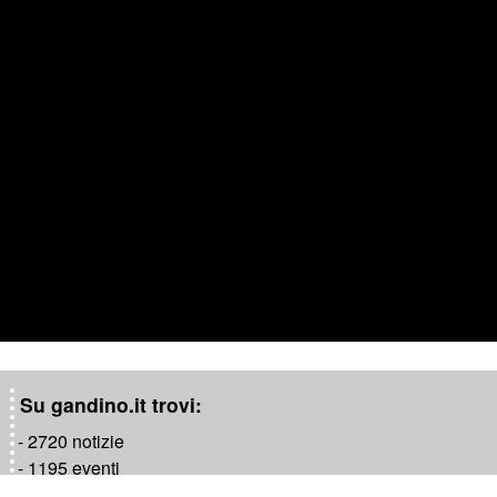
l
a
y
V
i
d
e
o
Su gandino.it trovi:
- 2720 notizie
- 1195 eventi
- 1181 video