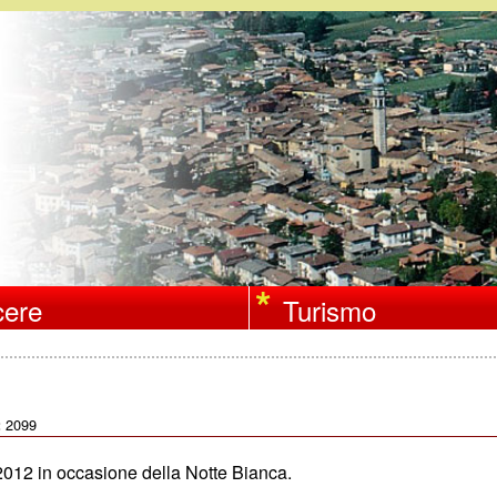
Salta
al
contenuto
principale
ere
Turismo
2099
:
2012 in occasione della Notte Bianca.