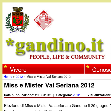
w
Vivere
Conosc
Home
»
2012
»
Miss e Mister Val Seriana 2012
w
Tu
Miss e Mister Val Seriana 2012
w
sei
29/06/2012
|
2012
|
Data pubblicazione:
Categoria:
Visualizzazioni
qui
.
Elezione di Miss e Mister Valseriana a Gandino il 29 giugno 