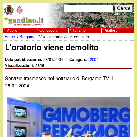
Salta
C
F
e
al
r
o
contenuto
c
Vivere
Conoscere
Turismo
Gallery
w
Home
»
Bergamo TV
»
L'oratorio viene demolito
principale
a
r
Tu
L'oratorio viene demolito
w
m
sei
28/01/2004
|
2004
|
Data pubblicazione:
Categoria:
w
d
2825
qui
Visualizzazioni:
i
.
Servizio trasmesso nel notiziario di Bergamo TV il
r
28.01.2004
g
i
a
c
e
n
r