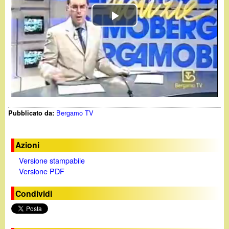
d
c
i
P
a
n
l
o
a
y
.
Bergamo TV
Pubblicato da:
V
i
i
t
Azioni
Versione stampabile
d
Versione PDF
e
Condividi
o