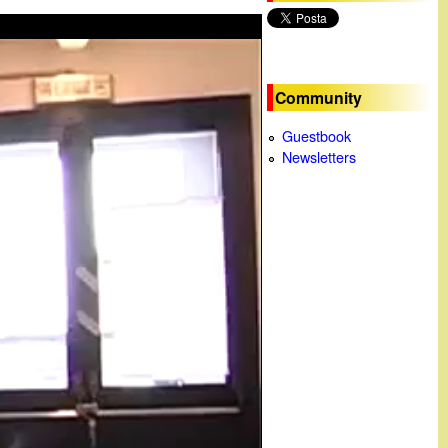
c
a
Community
Guestbook
Newsletters