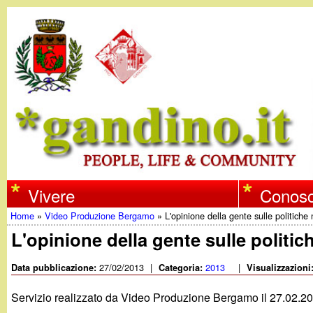
w
Vivere
Conosc
Home
»
Video Produzione Bergamo
»
L'opinione della gente sulle politiche
w
Tu
L'opinione della gente sulle politic
w
sei
27/02/2013
|
2013
|
Data pubblicazione:
Categoria:
Visualizzazioni
qui
.
Servizio realizzato da Video Produzione Bergamo il 27.02.2