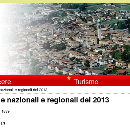
Salta
al
contenuto
principale
ere
Turismo
 nazionali e regionali del 2013
he nazionali e regionali del 2013
1839
:
013.