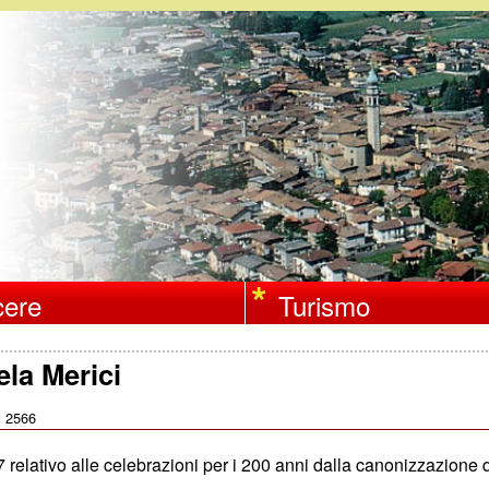
Salta
al
contenuto
principale
ere
Turismo
ela Merici
2566
:
relativo alle celebrazioni per i 200 anni dalla canonizzazione d