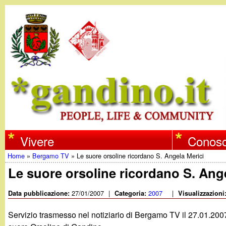
w
Vivere
Conosc
Home
»
Bergamo TV
»
Le suore orsoline ricordano S. Angela Merici
w
Tu
Le suore orsoline ricordano S. Ang
w
sei
27/01/2007
|
2007
|
Data pubblicazione:
Categoria:
Visualizzazioni
qui
.
Servizio trasmesso nel notiziario di Bergamo TV il 27.01.2007 