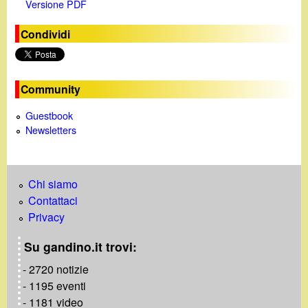
Versione PDF
e
Condividi
o
Community
Guestbook
Newsletters
Chi siamo
Contattaci
Privacy
Su gandino.it trovi:
- 2720 notizie
- 1195 eventi
- 1181 video