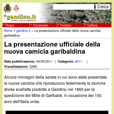
Salta
C
F
e
al
r
o
contenuto
c
Vivere
Conoscere
Turismo
Gallery
w
Home
»
gandino.it
»
La presentazione ufficiale della nuova camicia
principale
a
r
Tu
garibaldina
w
m
La presentazione ufficiale della
sei
nuova camicia garibaldina
w
d
qui
i
04/05/2011
|
2011
|
Data pubblicazione:
Categoria:
.
2299
Visualizzazioni:
r
g
Alcune immagini della serata in cui sono state presentate
i
le nuove camicie che riproducono fedelmente le storiche
a
divise scarlatte prodotte a Gandino nel 1860 per la
c
spedizione dei Mille di Garibaldi, in occasione dei 150
e
n
anni dell'Italia unita.
r