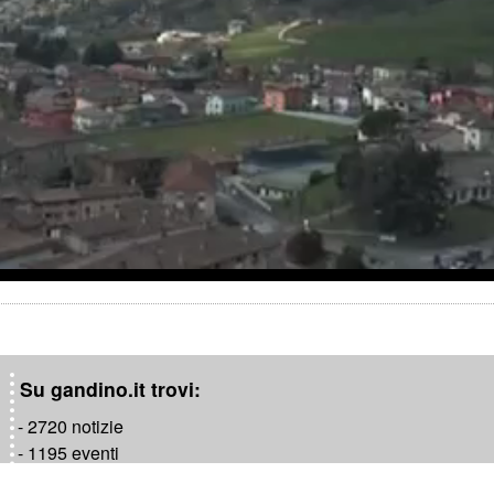
a
y
V
i
d
e
o
Su gandino.it trovi:
- 2720 notizie
- 1195 eventi
- 1181 video