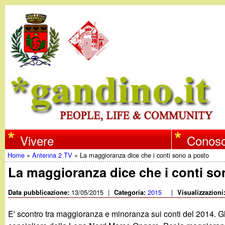
w
Vivere
Conosc
Home
»
Antenna 2 TV
»
La maggioranza dice che i conti sono a posto
w
Tu
La maggioranza dice che i conti so
w
sei
13/05/2015
|
2015
|
Data pubblicazione:
Categoria:
Visualizzazioni
qui
.
E' scontro tra maggioranza e minoranza sui conti del 2014. G