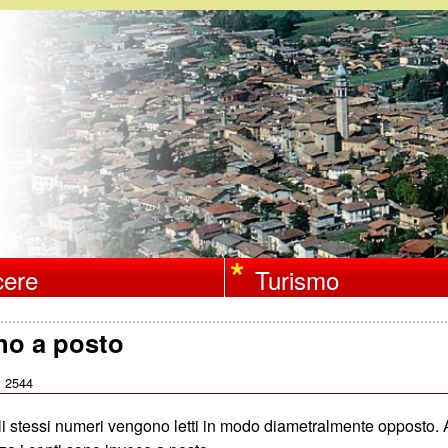
Salta
al
contenuto
principale
ere
Turismo
no a posto
2544
:
li stessi numeri vengono letti in modo diametralmente opposto. 