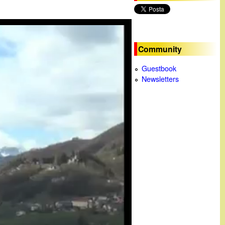
c
a
Community
Guestbook
Newsletters