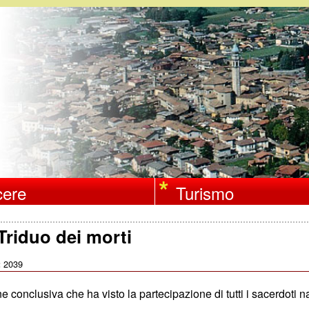
Salta
al
contenuto
principale
ere
Turismo
Triduo dei morti
2039
:
 conclusiva che ha visto la partecipazione di tutti i sacerdoti na