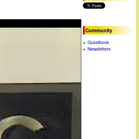
c
a
Community
Guestbook
Newsletters