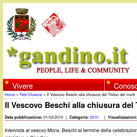
w
Vivere
Conosc
Home
»
Tele Clusone
»
Il Vescovo Beschi alla chiusura del Triduo dei morti
w
Tu
Il Vescovo Beschi alla chiusura del 
w
sei
01/03/2010
|
2010
|
Data pubblicazione:
Categoria:
Visualizzazioni
qui
.
Intervista al vescvo Mons. Beschi al termine della celebrazione