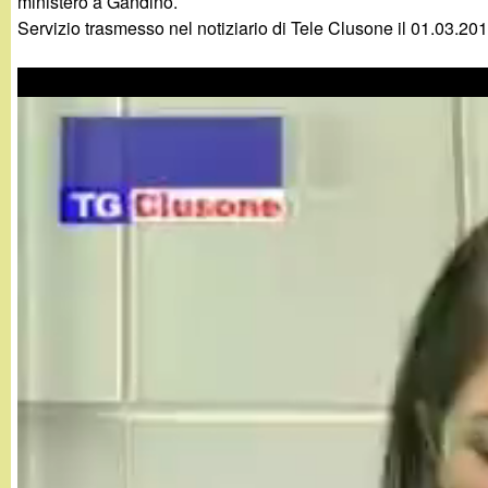
ministero a Gandino.
g
Servizio trasmesso nel notiziario di Tele Clusone il 01.03.201
a
n
d
i
n
o
.
i