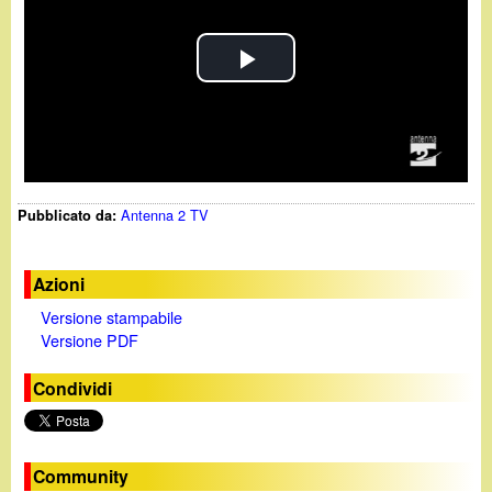
d
c
i
a
P
n
l
o
a
.
Antenna 2 TV
Pubblicato da:
y
i
V
Azioni
t
Versione stampabile
i
Versione PDF
d
Condividi
e
o
Community