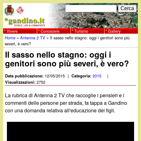
Salta
C
F
e
al
r
o
contenuto
c
Vivere
Conoscere
Turismo
Gallery
w
Home
»
Antenna 2 TV
»
Il sasso nello stagno: oggi i genitori sono più
principale
a
r
Tu
severi, è vero?
w
m
Il sasso nello stagno: oggi i
sei
genitori sono più severi, è vero?
w
d
qui
i
12/05/2015
|
2015
|
Data pubblicazione:
Categoria:
.
2752
Visualizzazioni:
r
g
La rubrica di Antenna 2 TV che raccoglie i pensieri e i
i
commenti delle persone per strada, fa tappa a Gandino
a
con una domanda relativa all'educazione dei figli.
c
e
n
r