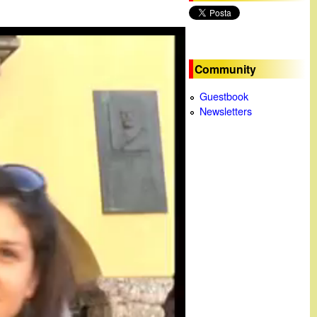
c
a
Community
Guestbook
Newsletters