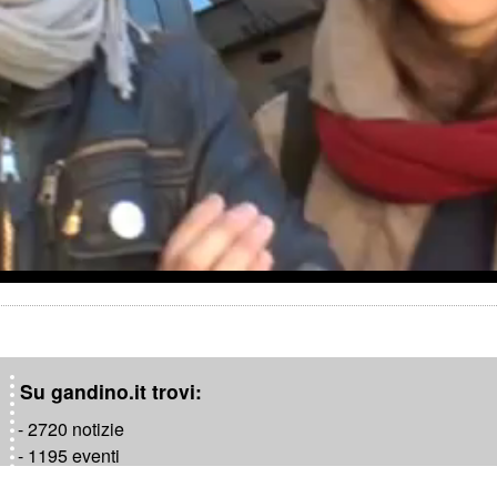
a
y
V
i
d
e
o
Su gandino.it trovi:
- 2720 notizie
- 1195 eventi
- 1181 video