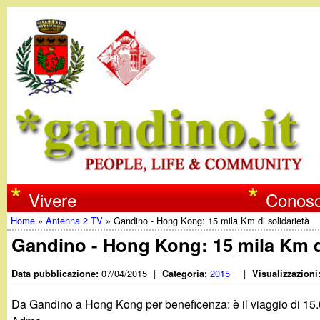
w
Vivere
Conosc
Home
»
Antenna 2 TV
»
Gandino - Hong Kong: 15 mila Km di solidarietà
w
Tu
Gandino - Hong Kong: 15 mila Km di
w
sei
07/04/2015
|
2015
|
Data pubblicazione:
Categoria:
Visualizzazioni
qui
.
Da Gandino a Hong Kong per beneficenza: è il viaggio di 15.0