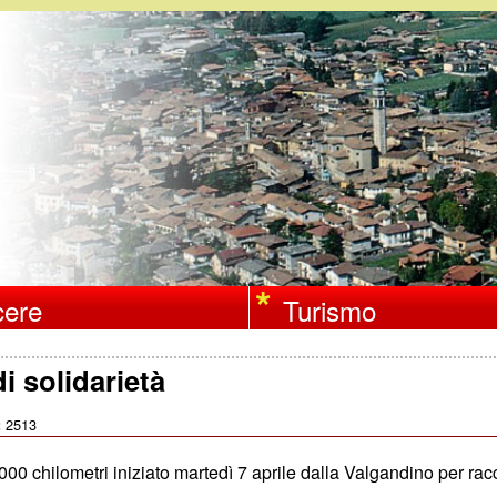
Salta
al
contenuto
principale
ere
Turismo
 solidarietà
2513
:
00 chilometri iniziato martedì 7 aprile dalla Valgandino per ra