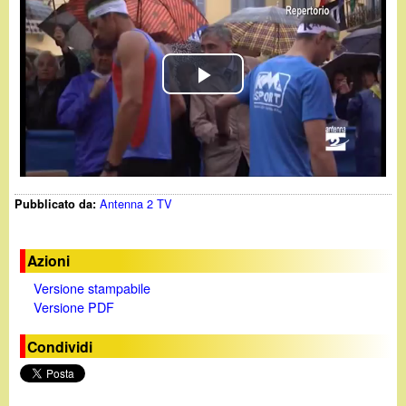
d
c
i
a
n
P
o
l
.
a
Antenna 2 TV
Pubblicato da:
i
y
t
V
Azioni
Versione stampabile
i
Versione PDF
d
Condividi
e