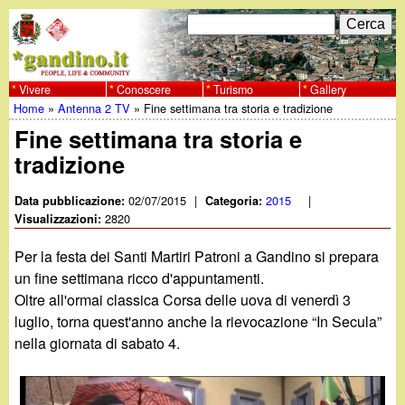
Salta
C
F
e
al
r
o
contenuto
c
Vivere
Conoscere
Turismo
Gallery
w
Home
»
Antenna 2 TV
»
Fine settimana tra storia e tradizione
principale
a
r
Tu
Fine settimana tra storia e
w
m
tradizione
sei
w
d
qui
02/07/2015
|
2015
|
Data pubblicazione:
Categoria:
i
2820
Visualizzazioni:
.
r
Per la festa dei Santi Martiri Patroni a Gandino si prepara
g
un fine settimana ricco d'appuntamenti.
i
Oltre all'ormai classica Corsa delle uova di venerdì 3
a
c
luglio, torna quest'anno anche la rievocazione “In Secula”
nella giornata di sabato 4.
e
n
r