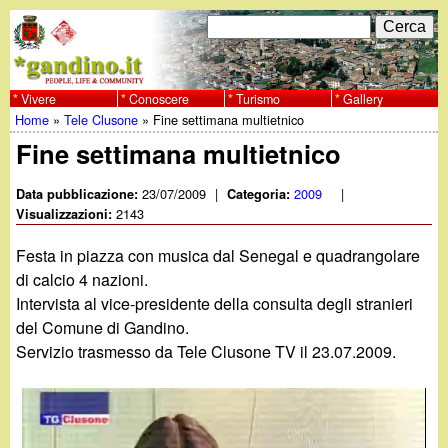
Salta
C
F
e
al
r
o
contenuto
c
Vivere
Conoscere
Turismo
Gallery
w
Home
»
Tele Clusone
»
Fine settimana multietnico
principale
a
r
Tu
Fine settimana multietnico
w
m
sei
23/07/2009
|
2009
|
Data pubblicazione:
Categoria:
w
d
2143
qui
Visualizzazioni:
i
.
Festa in piazza con musica dal Senegal e quadrangolare
r
di calcio 4 nazioni.
g
Intervista al vice-presidente della consulta degli stranieri
i
del Comune di Gandino.
a
c
Servizio trasmesso da Tele Clusone TV il 23.07.2009.
e
n
r