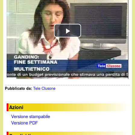
d
c
i
a
n
P
o
l
.
a
i
y
t
Tele Clusone
Pubblicato da:
V
i
Azioni
Versione stampabile
d
Versione PDF
e