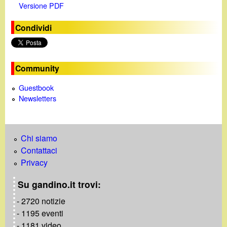
Versione PDF
e
Condividi
o
Community
Guestbook
Newsletters
Chi siamo
Contattaci
Privacy
Su gandino.it trovi:
- 2720 notizie
- 1195 eventi
- 1181 video