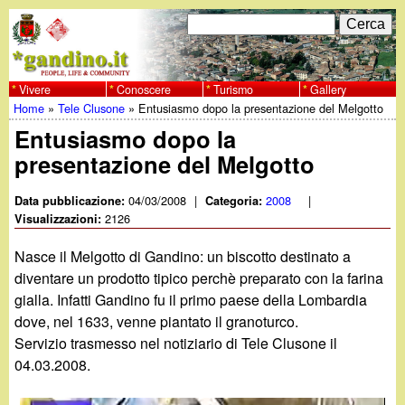
Salta
C
F
e
al
r
o
contenuto
c
Vivere
Conoscere
Turismo
Gallery
w
Home
»
Tele Clusone
»
Entusiasmo dopo la presentazione del Melgotto
principale
a
r
Tu
Entusiasmo dopo la
w
m
presentazione del Melgotto
sei
w
d
qui
04/03/2008
|
2008
|
Data pubblicazione:
Categoria:
i
2126
Visualizzazioni:
.
r
Nasce il Melgotto di Gandino: un biscotto destinato a
g
diventare un prodotto tipico perchè preparato con la farina
i
gialla. Infatti Gandino fu il primo paese della Lombardia
a
c
dove, nel 1633, venne piantato il granoturco.
Servizio trasmesso nel notiziario di Tele Clusone il
e
n
04.03.2008.
r