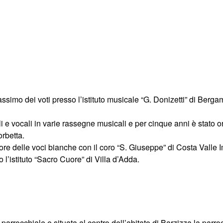
simo dei voti presso l’istituto musicale “G. Donizetti” di Berga
i e vocali in varie rassegne musicali e per cinque anni è stato o
orbetta.
re delle voci bianche con il coro “S. Giuseppe” di Costa Valle
l’istituto “Sacro Cuore” di Villa d’Adda.
rocchiale e situata al centro dell’abitato di Barzizza la parroc