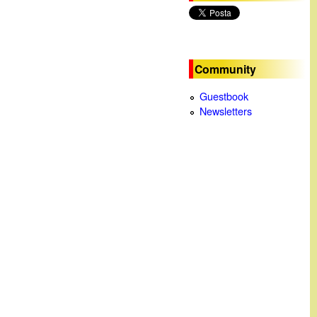
c
a
Community
Guestbook
Newsletters