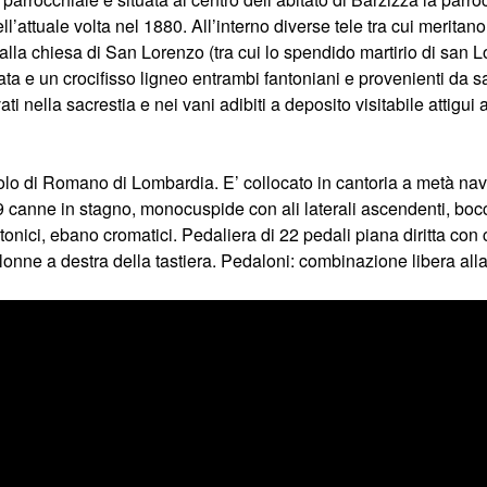
ell’attuale volta nel 1880. All’interno diverse tele tra cui meri
lla chiesa di San Lorenzo (tra cui lo spendido martirio di san 
lata e un crocifisso ligneo entrambi fantoniani e provenienti da
ti nella sacrestia e nei vani adibiti a deposito visitabile attigui 
o di Romano di Lombardia. E’ collocato in cantoria a metà nava
29 canne in stagno, monocuspide con ali laterali ascendenti, boc
atonici, ebano cromatici. Pedaliera di 22 pedali piana diritta co
olonne a destra della tastiera. Pedaloni: combinazione libera al