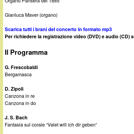
Organo Pansera del 1885
g
Gianluca Maver (organo)
a
Scarica tutti i brani del concerto in formato mp3
n
Per richiedere la registrazione video (DVD) e audio (CD) s
d
Il Programma
i
G. Frescobaldi
Bergamasca
n
D. Zipoli
o
Canzona in re
Canzona in do
.
J. S. Bach
i
Fantasia sul corale “Valet will ich dir geben”