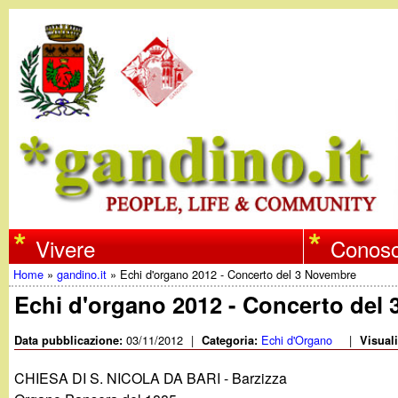
w
Vivere
Conosc
Home
»
gandino.it
»
Echi d'organo 2012 - Concerto del 3 Novembre
w
Tu
Echi d'organo 2012 - Concerto del
w
sei
03/11/2012
|
Echi d'Organo
|
Data pubblicazione:
Categoria:
Visual
qui
.
CHIESA DI S. NICOLA DA BARI - Barzizza