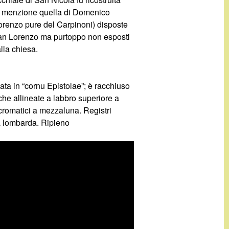
tano menzione quella di Domenico
Lorenzo pure del Carpinoni) disposte
 san Lorenzo ma purtoppo non esposti
alla chiesa.
ta in “cornu Epistolae”; è racchiuso
che allineate a labbro superiore a
n cromatici a mezzaluna. Registri
la lombarda. Ripieno