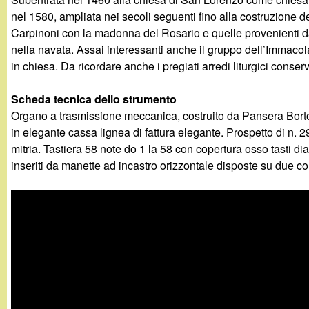
nel 1580, ampliata nei secoli seguenti fino alla costruzione d
Carpinoni con la madonna del Rosario e quelle provenienti da
nella navata. Assai interessanti anche il gruppo dell’Immaco
in chiesa. Da ricordare anche i pregiati arredi liturgici conserva
Scheda tecnica dello strumento
Organo a trasmissione meccanica, costruito da Pansera Bortol
in elegante cassa lignea di fattura elegante. Prospetto di n. 
mitria. Tastiera 58 note do 1 la 58 con copertura osso tasti di
inseriti da manette ad incastro orizzontale disposte su due c