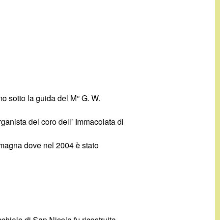
mo sotto la guida del M° G. W.
rganista del coro dell’ Immacolata di
 Imagna dove nel 2004 è stato
chiale di San Nicola fu ricostruita