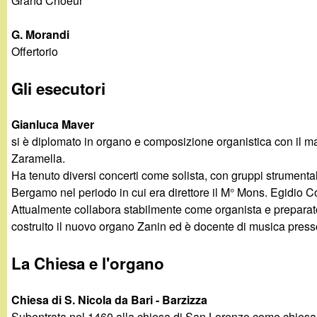
Grand Choeur
G. Morandi
Offertorio
Gli esecutori
Gianluca Maver
si è diplomato in organo e composizione organistica con il mas
Zaramella.
Ha tenuto diversi concerti come solista, con gruppi strumental
Bergamo nel periodo in cui era direttore il M° Mons. Egidio C
Attualmente collabora stabilmente come organista e preparato
costruito il nuovo organo Zanin ed è docente di musica presso 
La Chiesa e l'organo
Chiesa di S. Nicola da Bari - Barzizza
Subentrata nel 1460 alla chiesa di San Lorenzo come chiesa par