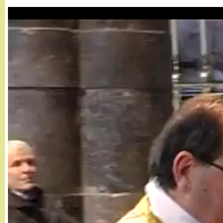
g
a
n
d
i
n
o
.
i