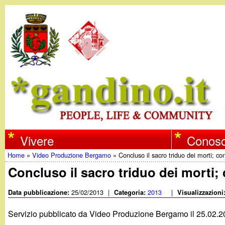
w
Vivere
Conosc
Home
»
Video Produzione Bergamo
»
Concluso il sacro triduo dei morti; c
w
Tu
Concluso il sacro triduo dei morti
w
sei
25/02/2013
|
2013
|
Data pubblicazione:
Categoria:
Visualizzazioni
qui
.
Servizio pubblicato da Video Produzione Bergamo il 25.02.2