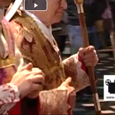
P
l
a
y
V
i
d
e
o