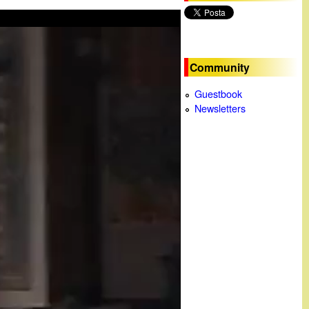
c
a
Community
Guestbook
Newsletters