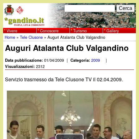
Salta
C
F
e
al
r
o
contenuto
c
Vivere
Conoscere
Turismo
Gallery
w
Home
»
Tele Clusone
»
Auguri Atalanta Club Valgandino
principale
a
r
Tu
Auguri Atalanta Club Valgandino
w
m
sei
01/04/2009
|
2009
|
Data pubblicazione:
Categoria:
w
d
2312
qui
Visualizzazioni:
i
.
Servizio trasmesso da Tele Clusone TV il 02.04.2009.
r
g
i
a
c
e
n
r