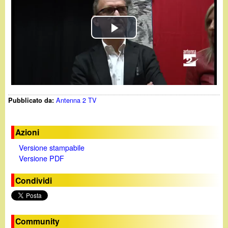
d
c
i
a
P
n
l
o
a
.
Antenna 2 TV
Pubblicato da:
y
i
V
Azioni
t
Versione stampabile
i
Versione PDF
d
Condividi
e
o
Community