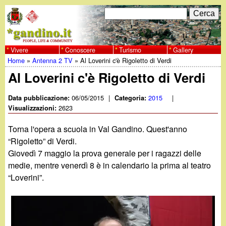
Salta
C
F
e
al
r
o
contenuto
c
Vivere
Conoscere
Turismo
Gallery
w
Home
»
Antenna 2 TV
»
Al Loverini c'è Rigoletto di Verdi
principale
a
r
Tu
Al Loverini c'è Rigoletto di Verdi
w
m
sei
06/05/2015
|
2015
|
Data pubblicazione:
Categoria:
w
d
2623
qui
Visualizzazioni:
i
.
Torna l'opera a scuola in Val Gandino. Quest'anno
r
“Rigoletto” di Verdi.
g
Giovedì 7 maggio la prova generale per i ragazzi delle
i
medie, mentre venerdì 8 è in calendario la prima al teatro
a
c
“Loverini”.
e
n
r