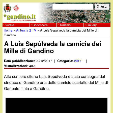
Salta
C
F
e
al
r
o
contenuto
c
Vivere
Conoscere
Turismo
Gallery
w
Home
»
Antenna 2 TV
»
A Luis Sepúlveda la camicia dei Mille di
principale
a
r
Tu
Gandino
w
m
A Luis Sepúlveda la camicia dei
sei
Mille di Gandino
w
d
qui
i
02/12/2017
|
2017
|
Data pubblicazione:
Categoria:
.
4028
Visualizzazioni:
r
g
Allo scrittore cileno Luis Sepúlveda è stata consegna dal
i
sindaco di Gandino una delle camicie scarlatte dei Mille di
a
Garibaldi tinta a Gandino.
c
e
n
r