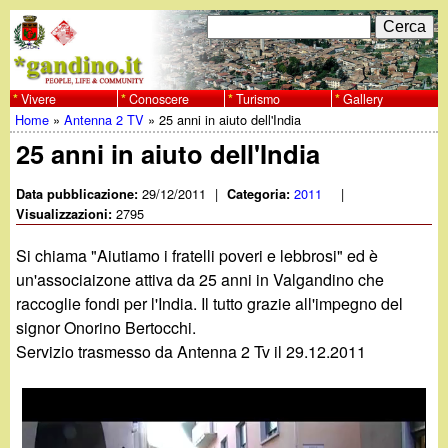
Salta
C
F
e
al
r
o
contenuto
c
Vivere
Conoscere
Turismo
Gallery
w
Home
»
Antenna 2 TV
»
25 anni in aiuto dell'India
principale
a
r
Tu
25 anni in aiuto dell'India
w
m
sei
29/12/2011
|
2011
|
Data pubblicazione:
Categoria:
w
d
2795
qui
Visualizzazioni:
i
.
Si chiama "Aiutiamo i fratelli poveri e lebbrosi" ed è
r
un'associaizone attiva da 25 anni in Valgandino che
g
raccoglie fondi per l'India. Il tutto grazie all'impegno del
i
signor Onorino Bertocchi.
a
c
Servizio trasmesso da Antenna 2 Tv il 29.12.2011
e
n
r