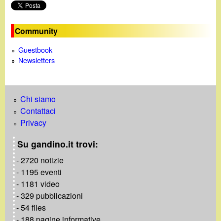
o
Community
Guestbook
Newsletters
Chi siamo
Contattaci
Privacy
Su gandino.it trovi:
- 2720 notizie
- 1195 eventi
- 1181 video
- 329 pubblicazioni
- 54 files
- 188 pagine informative