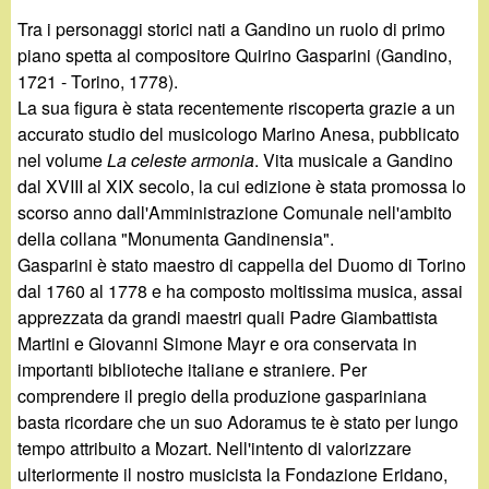
d
c
Tra i personaggi storici nati a Gandino un ruolo di primo
i
piano spetta al compositore Quirino Gasparini (Gandino,
a
1721 - Torino, 1778).
n
La sua figura è stata recentemente riscoperta grazie a un
accurato studio del musicologo Marino Anesa, pubblicato
o
nel volume
La celeste armonia
. Vita musicale a Gandino
dal XVIII al XIX secolo, la cui edizione è stata promossa lo
.
scorso anno dall'Amministrazione Comunale nell'ambito
della collana "Monumenta Gandinensia".
i
Gasparini è stato maestro di cappella del Duomo di Torino
dal 1760 al 1778 e ha composto moltissima musica, assai
t
apprezzata da grandi maestri quali Padre Giambattista
Martini e Giovanni Simone Mayr e ora conservata in
importanti biblioteche italiane e straniere. Per
comprendere il pregio della produzione gaspariniana
basta ricordare che un suo Adoramus te è stato per lungo
tempo attribuito a Mozart. Nell'intento di valorizzare
ulteriormente il nostro musicista la Fondazione Eridano,