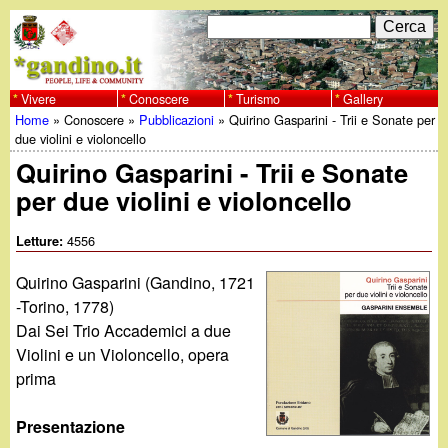
Salta
C
F
e
al
r
o
contenuto
c
Vivere
Conoscere
Turismo
Gallery
w
Home
»
Conoscere
»
Pubblicazioni
»
Quirino Gasparini - Trii e Sonate per
principale
a
r
Tu
due violini e violoncello
w
m
Quirino Gasparini - Trii e Sonate
sei
per due violini e violoncello
w
d
qui
i
4556
Letture:
.
r
Quirino Gasparini (Gandino, 1721
g
-Torino, 1778)
i
Dai Sei Trio Accademici a due
a
c
Violini e un Violoncello, opera
prima
e
n
Presentazione
r