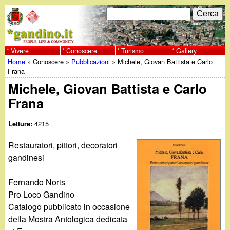
Salta
C
F
e
al
r
o
contenuto
c
Vivere
Conoscere
Turismo
Gallery
w
Home
»
Conoscere
»
Pubblicazioni
»
Michele, Giovan Battista e Carlo
principale
a
r
Tu
Frana
w
m
Michele, Giovan Battista e Carlo
sei
Frana
w
d
qui
i
4215
Letture:
.
r
Restauratori, pittori, decoratori
g
gandinesi
i
a
c
Fernando Noris
Pro Loco Gandino
e
n
Catalogo pubblicato in occasione
della Mostra Antologica dedicata
r