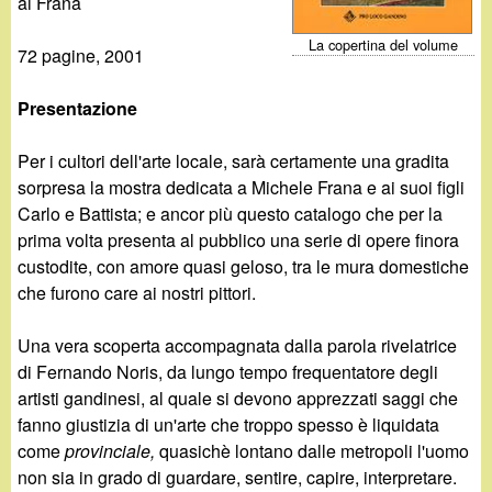
d
ai Frana
c
i
La copertina del volume
72 pagine, 2001
a
n
Presentazione
o
Per i cultori dell'arte locale, sarà certamente una gradita
sorpresa la mostra dedicata a Michele Frana e ai suoi figli
.
Carlo e Battista; e ancor più questo catalogo che per la
prima volta presenta al pubblico una serie di opere finora
i
custodite, con amore quasi geloso, tra le mura domestiche
che furono care ai nostri pittori.
t
Una vera scoperta accompagnata dalla parola rivelatrice
di Fernando Noris, da lungo tempo frequentatore degli
artisti gandinesi, al quale si devono apprezzati saggi che
fanno giustizia di un'arte che troppo spesso è liquidata
come
provinciale,
quasichè lontano dalle metropoli l'uomo
non sia in grado di guardare, sentire, capire, interpretare.