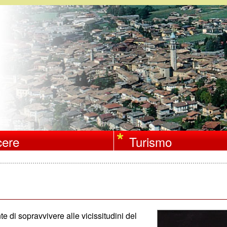
Salta
al
contenuto
principale
ere
Turismo
te di sopravvivere alle vicissitudini del