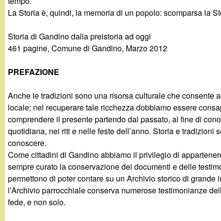
tempo.
g
La Storia è, quindi, la memoria di un popolo: scomparsa la St
a
Storia di Gandino dalla preistoria ad oggi
​461 pagine, Comune di Gandino, Marzo 2012
n
PREFAZIONE
d
Anche le tradizioni sono una risorsa culturale che consente ad 
i
locale; nel recuperare tale ricchezza dobbiamo essere consa
comprendere il presente partendo dal passato, al fine di conos
n
quotidiana, nei riti e nelle feste dell’anno. Storia e tradizioni
conoscere.
o
Come cittadini di Gandino abbiamo il privilegio di appartene
sempre curato la conservazione dei documenti e delle testim
.
permettono di poter contare su un Archivio storico di grande i
l’Archivio parrocchiale conserva numerose testimonianze dell
i
fede, e non solo.