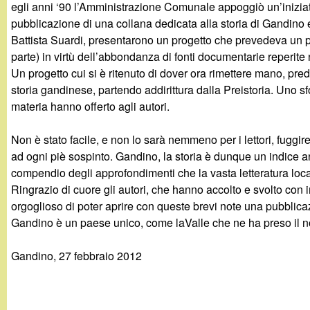
t
egli anni ‘90 l’Amministrazione Comunale appoggiò un’inizia
pubblicazione di una collana dedicata alla storia di Gandino e
Battista Suardi, presentarono un progetto che prevedeva un pia
parte) in virtù dell’abbondanza di fonti documentarie reperite n
Un progetto cui si è ritenuto di dover ora rimettere mano, pr
storia gandinese, partendo addirittura dalla Preistoria. Uno 
materia hanno offerto agli autori.
Non è stato facile, e non lo sarà nemmeno per i lettori, fuggi
ad ogni piè sospinto. Gandino, la storia è dunque un indice an
compendio degli approfondimenti che la vasta letteratura locale,
Ringrazio di cuore gli autori, che hanno accolto e svolto con 
orgoglioso di poter aprire con queste brevi note una pubblica
Gandino è un paese unico, come laValle che ne ha preso il no
Gandino, 27 febbraio 2012