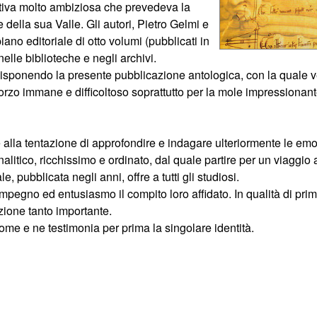
tiva molto ambiziosa che prevedeva la
 della sua Valle. Gli autori, Pietro Gelmi e
no editoriale di otto volumi (pubblicati in
elle biblioteche e negli archivi.
edisponendo la presente pubblicazione antologica, con la quale 
sforzo immane e difficoltoso soprattutto per la mole impressiona
re alla tentazione di approfondire e indagare ulteriormente le em
alitico, ricchissimo e ordinato, dal quale partire per un viaggio
 pubblicata negli anni, offre a tutti gli studiosi.
impegno ed entusiasmo il compito loro affidato. In qualità di pri
zione tanto importante.
me e ne testimonia per prima la singolare identità.