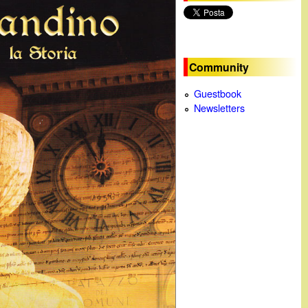
c
a
Community
Guestbook
Newsletters