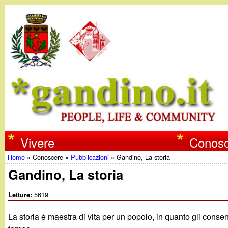
w
Vivere
Conosc
Home
»
Conoscere
»
Pubblicazioni
»
Gandino, La storia
w
Tu
Gandino, La storia
w
sei
5619
Letture:
qui
.
La storia è maestra di vita per un popolo, in quanto gli consen