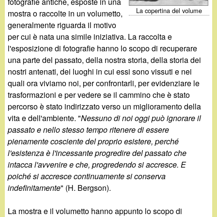
d
fotografie antiche, esposte in una
c
La copertina del volume
mostra o raccolte in un volumetto,
i
generalmente riguarda il motivo
a
per cui è nata una simile iniziativa. La raccolta e
n
l'esposizione di fotografie hanno lo scopo di recuperare
una parte del passato, della nostra storia, della storia dei
o
nostri antenati, dei luoghi in cui essi sono vissuti e nei
quali ora viviamo noi, per confrontarli, per evidenziare le
.
trasformazioni e per vedere se il cammino che è stato
percorso è stato indirizzato verso un miglioramento della
i
vita e dell'ambiente. "
Nessuno di noi oggi può ignorare il
passato e nello stesso tempo ritenere di essere
t
pienamente cosciente del proprio esistere, perché
l'esistenza è l'incessante progredire del passato che
intacca l'avvenire e che, progredendo si accresce. E
poiché si accresce continuamente si conserva
indefinitamente
" (H. Bergson).
La mostra e il volumetto hanno appunto lo scopo di