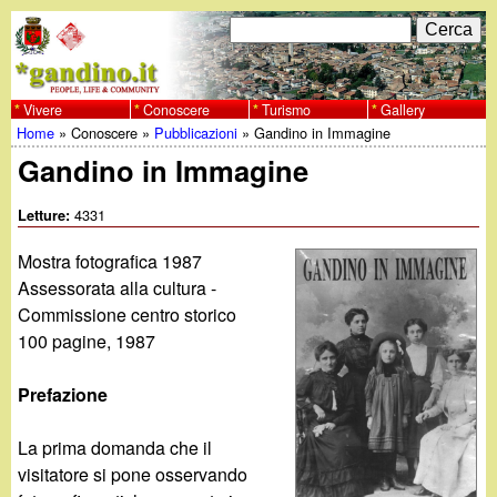
Salta
C
F
e
al
r
o
contenuto
c
Vivere
Conoscere
Turismo
Gallery
w
Home
»
Conoscere
»
Pubblicazioni
»
Gandino in Immagine
principale
a
r
Tu
Gandino in Immagine
w
m
sei
4331
Letture:
w
d
qui
Mostra fotografica 1987
i
.
Assessorata alla cultura -
r
Commissione centro storico
g
100 pagine, 1987
i
a
c
Prefazione
e
n
La prima domanda che il
r
visitatore si pone osservando