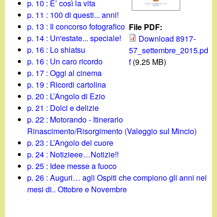
d
p. 10 : E’ così la vita
c
p. 11 : 100 di questi... anni!
i
p. 13 : Il concorso fotografico
File PDF:
a
p. 14 : Un'estate... speciale!
Download 8917-
n
p. 16 : Lo shiatsu
57_settembre_2015.pd
p. 16 : Un caro ricordo
f
(9.25 MB)
o
p. 17 : Oggi al cinema
p. 19 : Ricordi cartolina
.
p. 20 : L’Angolo di Ezio
p. 21 : Dolci e delizie
i
p. 22 : Motorando - Itinerario
Rinascimento/Risorgimento (Valeggio sul Mincio)
t
p. 23 : L’Angolo del cuore
p. 24 : Notizieee…Notizie!!
p. 25 : Idee messe a fuoco
p. 26 : Auguri… agli Ospiti che compiono gli anni nei
mesi di.. Ottobre e Novembre