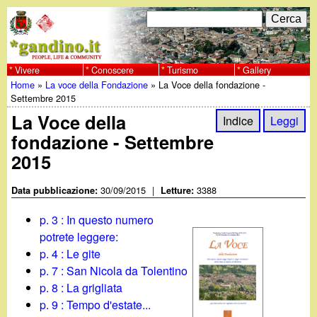
Salta
C
F
e
al
r
o
contenuto
c
Vivere
Conoscere
Turismo
Gallery
w
Home
»
La voce della Fondazione
»
La Voce della fondazione -
principale
a
r
Tu
Settembre 2015
w
m
La Voce della
Indice
Leggi
sei
fondazione - Settembre
w
d
qui
2015
i
.
30/09/2015
|
3388
Data pubblicazione:
Letture:
r
g
p. 3 : In questo numero
i
potrete leggere:
a
c
p. 4 : Le gite
p. 7 : San Nicola da Tolentino
e
n
p. 8 : La grigliata
r
p. 9 : Tempo d'estate...