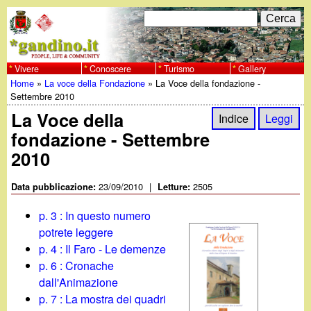
Salta
C
F
e
al
r
o
contenuto
c
Vivere
Conoscere
Turismo
Gallery
w
Home
»
La voce della Fondazione
»
La Voce della fondazione -
principale
a
r
Tu
Settembre 2010
w
m
La Voce della
Indice
Leggi
sei
fondazione - Settembre
w
d
qui
2010
i
.
23/09/2010
|
2505
Data pubblicazione:
Letture:
r
g
p. 3 : In questo numero
i
potrete leggere
a
c
p. 4 : Il Faro - Le demenze
p. 6 : Cronache
e
n
dall'Animazione
r
p. 7 : La mostra dei quadri