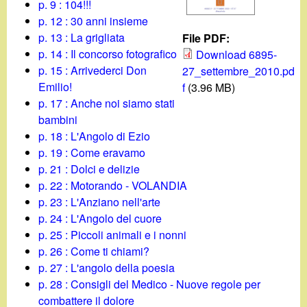
d
p. 9 : 104!!!
c
p. 12 : 30 anni insieme
i
p. 13 : La grigliata
File PDF:
a
p. 14 : Il concorso fotografico
Download 6895-
n
p. 15 : Arrivederci Don
27_settembre_2010.pd
Emilio!
f
(3.96 MB)
o
p. 17 : Anche noi siamo stati
bambini
.
p. 18 : L'Angolo di Ezio
p. 19 : Come eravamo
i
p. 21 : Dolci e delizie
p. 22 : Motorando - VOLANDIA
t
p. 23 : L'Anziano nell'arte
p. 24 : L'Angolo del cuore
p. 25 : Piccoli animali e i nonni
p. 26 : Come ti chiami?
p. 27 : L'angolo della poesia
p. 28 : Consigli del Medico - Nuove regole per
combattere il dolore