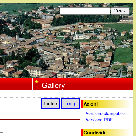
C
F
e
r
o
c
a
r
m
d
i
Gallery
r
i
Indice
Leggi
Azioni
c
Versione stampabile
Versione PDF
e
r
Condividi