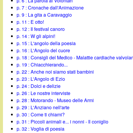
p. 6 : La parola ai Volontari
g
p. 7 : Cronache dall'Animazione
p. 9 : La gita a Caravaggio
a
p. 11 : E otto!
p. 12 : Il festival canoro
n
p. 14 : W gli alpini!
p. 15 : L'angolo della poesia
d
p. 16 : L'Angolo del cuore
p. 18 : Consigli del Medico - Malattie cardiache valvolar
i
p. 19 : Chiacchierando...
p. 22 : Anche noi siamo stati bambini
n
p. 23 : L'Angolo di Ezio
p. 24 : Dolci e delizie
o
p. 26 : Le nostre interviste
p. 28 : Motorando - Museo delle Armi
.
p. 29 : L'Anziano nell'arte
p. 30 : Come ti chiami?
i
p. 31 : Piccoli animali e... i nonni - Il coniglio
p. 32 : Voglia di poesia