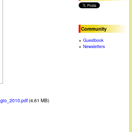
c
a
Community
Guestbook
Newsletters
gio_2010.pdf
(4.61 MB)