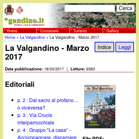
Salta
C
F
e
al
r
o
contenuto
c
Vivere
Conoscere
Turismo
Gallery
w
Home
»
La Valgandino
»
La Valgandino - Marzo 2017
principale
a
r
Tu
La Valgandino - Marzo
w
Indice
Leggi
m
2017
sei
w
d
qui
18/03/2017
|
9383
Data pubblicazione:
Letture:
i
.
Editoriali
r
g
i
p. 2 : Dal sacro al profano…
a
o viceversa?
c
p. 3 : Via Crucis
e
n
interparrocchiale
p. 4 : Gruppo "La casa" -
r
Accompagnare, discernere,
File PDF: