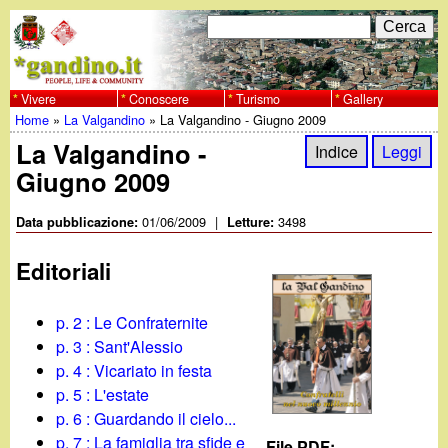
Salta
C
F
e
al
r
o
contenuto
c
Vivere
Conoscere
Turismo
Gallery
w
Home
»
La Valgandino
»
La Valgandino - Giugno 2009
principale
a
r
Tu
La Valgandino -
w
Indice
Leggi
m
Giugno 2009
sei
w
d
qui
01/06/2009
|
3498
Data pubblicazione:
Letture:
i
.
Editoriali
r
g
i
p. 2 : Le Confraternite
a
p. 3 : Sant'Alessio
c
p. 4 : Vicariato in festa
e
n
p. 5 : L'estate
p. 6 : Guardando il cielo...
r
p. 7 : La famiglia tra sfide e
File PDF: