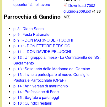
d
c
opportunità nel lavoro
Download 7002-
i
giugno-2009.pdf
(4.33
a
Parrocchia di Gandino
MB)
n
p. 8 : Diario Sacro
o
p. 9 : Festa Patronale
p. 9 : - DON MARINO BERTOCCHI
.
p. 10 : - DON ETTORE PERSICO
p. 11 : - DON DAVIDE PELUCCHI
i
p. 12 : Un gruppo al mese - La Confraternita del SS.
Sacramento
t
p. 13 : Settenario della Madonna del Carmine
p. 13 : Invito a partecipare al nuovo Consiglio
Pastorale Parrocchiale (CPaP)
p. 14 : Anniversari di matrimonio
p. 14 : Professione di Fede
p. 15 : Sagrato e parcheggi
p. 16 : Quindici restauri