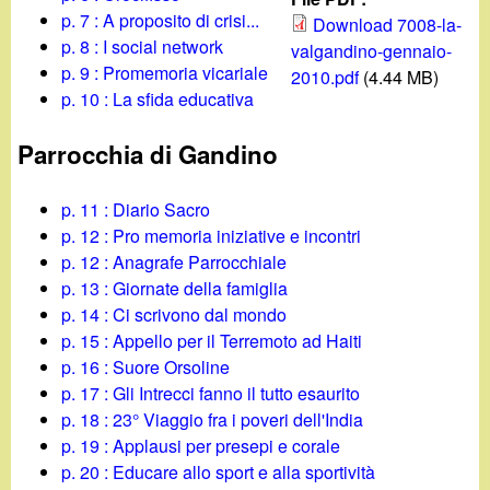
d
c
p. 7 : A proposito di crisi...
Download 7008-la-
i
p. 8 : I social network
valgandino-gennaio-
a
p. 9 : Promemoria vicariale
2010.pdf
(4.44 MB)
n
p. 10 : La sfida educativa
o
Parrocchia di Gandino
.
p. 11 : Diario Sacro
p. 12 : Pro memoria iniziative e incontri
i
p. 12 : Anagrafe Parrocchiale
p. 13 : Giornate della famiglia
t
p. 14 : Ci scrivono dal mondo
p. 15 : Appello per il Terremoto ad Haiti
p. 16 : Suore Orsoline
p. 17 : Gli Intrecci fanno il tutto esaurito
p. 18 : 23° Viaggio fra i poveri dell'India
p. 19 : Applausi per presepi e corale
p. 20 : Educare allo sport e alla sportività