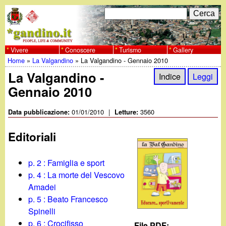
Salta
C
F
e
al
r
o
contenuto
c
Vivere
Conoscere
Turismo
Gallery
w
Home
»
La Valgandino
»
La Valgandino - Gennaio 2010
principale
a
r
Tu
La Valgandino -
w
Indice
Leggi
m
Gennaio 2010
sei
w
d
qui
01/01/2010
|
3560
Data pubblicazione:
Letture:
i
.
Editoriali
r
g
i
p. 2 : Famiglia e sport
a
p. 4 : La morte del Vescovo
c
Amadei
e
n
p. 5 : Beato Francesco
Spinelli
r
p. 6 : Crocifisso
File PDF: