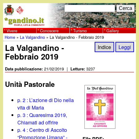
Salta
C
F
e
al
r
o
contenuto
c
Vivere
Conoscere
Turismo
Gallery
w
Home
»
La Valgandino
»
La Valgandino - Febbraio 2019
principale
a
r
Tu
La Valgandino -
w
Indice
Leggi
m
Febbraio 2019
sei
w
d
qui
21/02/2019
|
3237
Data pubblicazione:
Letture:
i
.
Unità Pastorale
r
g
i
p. 2 : L’azione di Dio nella
a
vita di Maria
c
p. 3 : Quaresima 2019,
e
n
Chiamati ad offrire
p. 4 : Centro di Ascolto
r
“Promozione Umana” -
File PDF: