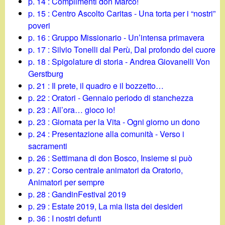
p. 14 : Complimenti don Marco!
p. 15 : Centro Ascolto Caritas - Una torta per i “nostri”
poveri
p. 16 : Gruppo Missionario - Un’intensa primavera
p. 17 : Silvio Tonelli dal Perù, Dal profondo del cuore
p. 18 : Spigolature di storia - Andrea Giovanelli Von
Gerstburg
p. 21 : Il prete, il quadro e il bozzetto…
p. 22 : Oratori - Gennaio periodo di stanchezza
p. 23 : All’ora… gioco io!
p. 23 : Giornata per la Vita - Ogni giorno un dono
p. 24 : Presentazione alla comunità - Verso i
sacramenti
p. 26 : Settimana di don Bosco, Insieme si può
p. 27 : Corso centrale animatori da Oratorio,
Animatori per sempre
p. 28 : GandinFestival 2019
p. 29 : Estate 2019, La mia lista dei desideri
p. 36 : I nostri defunti