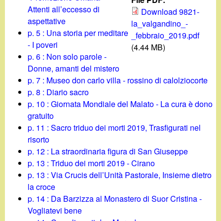
d
c
Attenti all’eccesso di
Download 9821-
i
aspettative
la_valgandino_-
a
p. 5 : Una storia per meditare
_febbraio_2019.pdf
n
- I poveri
(4.44 MB)
p. 6 : Non solo parole -
o
Donne, amanti del mistero
p. 7 : Museo don carlo villa - rossino di calolziocorte
.
p. 8 : Diario sacro
p. 10 : Giornata Mondiale del Malato - La cura è dono
i
gratuito
p. 11 : Sacro triduo dei morti 2019, Trasfigurati nel
t
risorto
p. 12 : La straordinaria figura di San Giuseppe
p. 13 : Triduo dei morti 2019 - Cirano
p. 13 : Via Crucis dell’Unità Pastorale, Insieme dietro
la croce
p. 14 : Da Barzizza al Monastero di Suor Cristina -
Vogliatevi bene