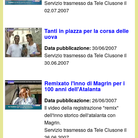
d
Servizio trasmesso da Tele Clusone il
c
02.07.2007
i
a
n
Tanti in piazza per la corsa delle
uova
o
Data pubblicazione:
30/06/2007
Servizio trasmesso da Tele Clusone il
.
30.06.2007
i
Remixato l'inno di Magrin per i
t
100 anni dell'Atalanta
Data pubblicazione:
26/06/3007
Il video della registrazione "remix"
dell'inno storico dell'atalanta con
Magrin.
Servizio trasmesso da Tele Clusone il
26.06.2007