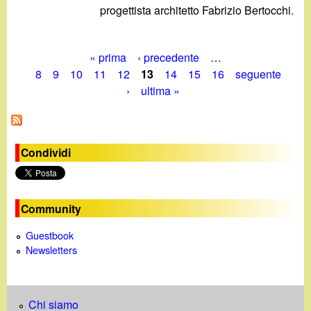
progettista architetto Fabrizio Bertocchi.
« prima
‹ precedente
…
P
8
9
10
11
12
13
14
15
16
seguente
›
ultima »
a
g
i
Condividi
n
e
Community
Guestbook
Newsletters
Chi siamo