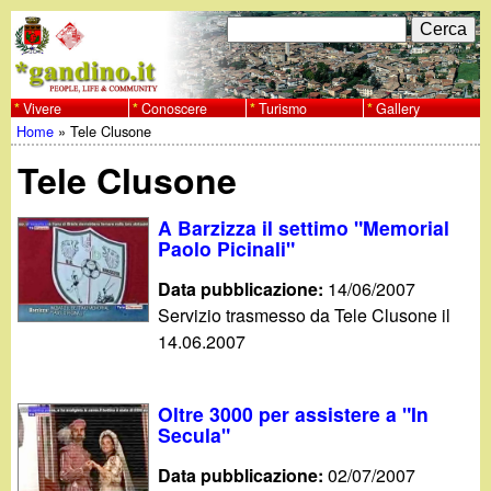
Salta
C
F
e
al
r
o
contenuto
c
Vivere
Conoscere
Turismo
Gallery
w
Home
»
Tele Clusone
principale
a
r
Tu
w
Tele Clusone
m
sei
w
d
A Barzizza il settimo "Memorial
qui
Paolo Picinali"
i
.
Data pubblicazione:
14/06/2007
r
Servizio trasmesso da Tele Clusone il
g
14.06.2007
i
a
c
Oltre 3000 per assistere a "In
e
n
Secula"
r
Data pubblicazione:
02/07/2007