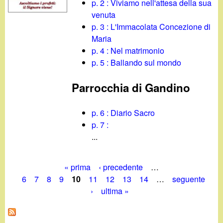
p. 2 : Viviamo nell'attesa della sua
venuta
p. 3 : L'Immacolata Concezione di
Maria
p. 4 : Nel matrimonio
p. 5 : Ballando sul mondo
Parrocchia di Gandino
p. 6 : Diario Sacro
p. 7 :
...
« prima
‹ precedente
…
P
6
7
8
9
10
11
12
13
14
…
seguente
›
ultima »
a
g