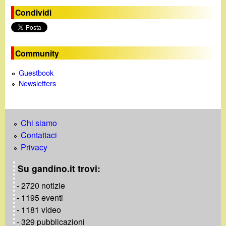
i
Condividi
n
e
Community
Guestbook
Newsletters
Chi siamo
Contattaci
Privacy
Su gandino.it trovi:
- 2720 notizie
- 1195 eventi
- 1181 video
- 329 pubblicazioni