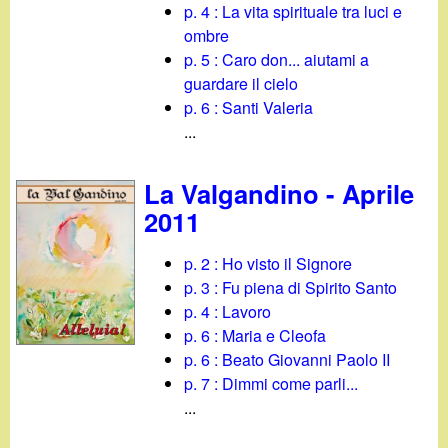
p. 4 : La vita spirituale tra luci e
ombre
p. 5 : Caro don... aiutami a
guardare il cielo
p. 6 : Santi Valeria
...
La Valgandino - Aprile
2011
p. 2 : Ho visto il Signore
p. 3 : Fu piena di Spirito Santo
p. 4 : Lavoro
p. 6 : Maria e Cleofa
p. 6 : Beato Giovanni Paolo II
p. 7 : Dimmi come parli...
...