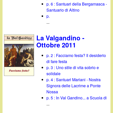
d
p. 6 : Santuari della Bergamasca -
c
i
Santuario di Altino
a
p.
n
...
o
La Valgandino -
Ottobre 2011
.
p. 2 : Facciamo festa? Il desiderio
i
di fare festa
p. 3 : Uno stile di vita sobrio e
t
solidale
p. 4 : Santuari Mariani - Nostra
Signora delle Lacrime a Ponte
Nossa
p. 5 : In Val Gandino... a Scuola di
...