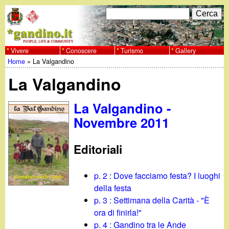
Salta
C
F
e
al
r
o
contenuto
c
Vivere
Conoscere
Turismo
Gallery
w
Home
»
La Valgandino
principale
a
r
Tu
w
La Valgandino
m
sei
w
d
La Valgandino -
qui
Novembre 2011
i
.
r
Editoriali
g
i
a
p. 2 : Dove facciamo festa? I luoghi
c
della festa
e
n
p. 3 : Settimana della Carità - "È
ora di finirla!"
r
p. 4 : Gandino tra le Ande