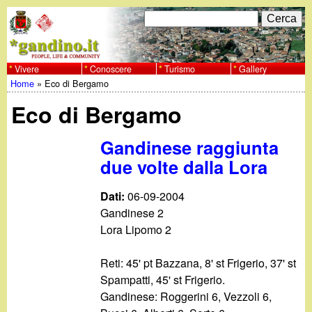
Salta
C
F
e
al
r
o
contenuto
c
Vivere
Conoscere
Turismo
Gallery
w
Home
»
Eco di Bergamo
principale
a
r
Tu
w
Eco di Bergamo
m
sei
w
d
Gandinese raggiunta
qui
due volte dalla Lora
i
.
r
Dati:
06-09-2004
g
Gandinese 2
i
Lora Lipomo 2
a
c
Reti: 45' pt Bazzana, 8' st Frigerio, 37' st
e
n
Spampatti, 45' st Frigerio.
Gandinese: Roggerini 6, Vezzoli 6,
r