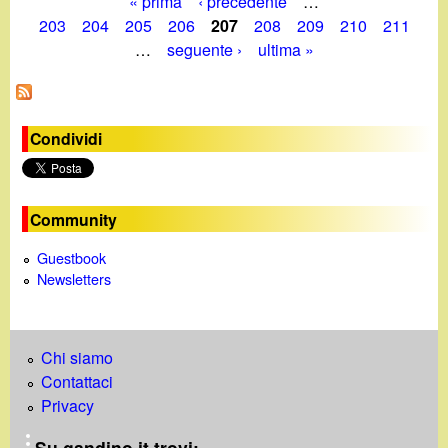
« prima
‹ precedente
…
P
203
204
205
206
207
208
209
210
211
…
seguente ›
ultima »
a
g
i
Condividi
n
e
Community
Guestbook
Newsletters
Chi siamo
Contattaci
Privacy
Su gandino.it trovi: