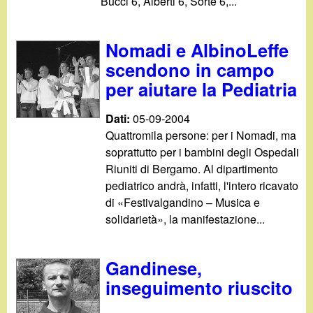
d
Bucci 6, Alberti 6, Sorte 6,...
c
i
a
Nomadi e AlbinoLeffe
n
scendono in campo
per aiutare la Pediatria
o
Dati:
05-09-2004
.
Quattromila persone: per i Nomadi, ma
soprattutto per i bambini degli Ospedali
i
Riuniti di Bergamo. Al dipartimento
pediatrico andrà, infatti, l'intero ricavato
t
di «Festivalgandino – Musica e
solidarietà», la manifestazione...
Gandinese,
inseguimento riuscito