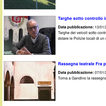
t
Targhe sotto controllo 
Data pubblicazione:
13/01
Targhe dei veicoli sotto cont
dotare le Polizie locali di un 
Rassegna teatrale Fra p
Data pubblicazione:
07/01
Torna a Gandino la rassegna t