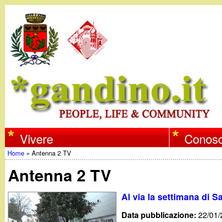
w
Vivere
Conosc
Home
»
Antenna 2 TV
w
Tu
Antenna 2 TV
w
sei
Al via la settimana di 
qui
.
Data pubblicazione:
22/01