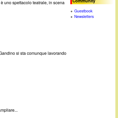
Community
è uno spettacolo teatrale, in scena
c
Guestbook
Newsletters
a
di Gandino si sta comunque lavorando
mpliare...