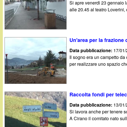
Si apre venerdì 23 gennaio l
g
alle 20.45 al teatro Loverini, c
a
n
Un'area per la frazione 
d
Data pubblicazione:
17/01
Il sogno era un campetto da 
i
per realizzare uno spazio che 
n
o
Raccolta fondi per tel
.
Data pubblicazione:
13/01
Si lavora anche per tenere sot
i
A Cirano il comitato nato sul