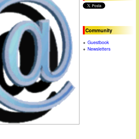
c
a
Community
Guestbook
Newsletters