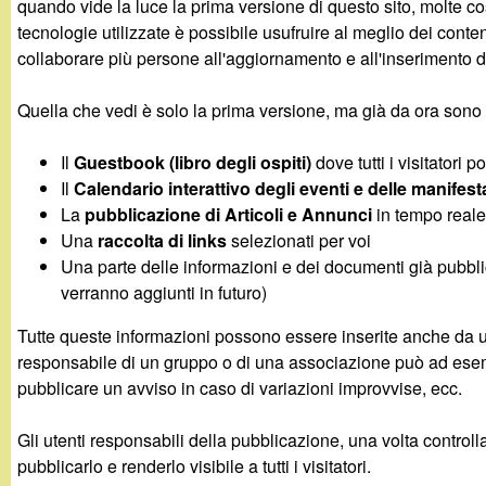
quando vide la luce la prima versione di questo sito, molte c
g
tecnologie utilizzate è possibile usufruire al meglio dei contenu
collaborare più persone all'aggiornamento e all'inserimento d
a
Quella che vedi è solo la prima versione, ma già da ora sono 
n
Il
Guestbook (libro degli ospiti)
dove tutti i visitatori 
d
Il
Calendario interattivo degli eventi e delle manifest
La
pubblicazione di Articoli e Annunci
in tempo real
i
Una
raccolta di links
selezionati per voi
Una parte delle informazioni e dei documenti già pubbli
n
verranno aggiunti in futuro)
o
Tutte queste informazioni possono essere inserite anche da un
responsabile di un gruppo o di una associazione può ad esemp
.
pubblicare un avviso in caso di variazioni improvvise, ecc.
i
Gli utenti responsabili della pubblicazione, una volta contro
pubblicarlo e renderlo visibile a tutti i visitatori.