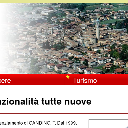
Salta
al
contenuto
principale
ere
Turismo
zionalità tutte nuove
potenziamento di GANDINO.IT. Dal 1999,