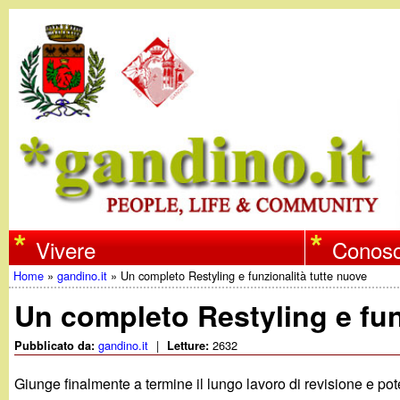
w
Vivere
Conosc
Home
»
gandino.it
»
Un completo Restyling e funzionalità tutte nuove
w
Tu
Un completo Restyling e fun
w
sei
gandino.it
|
2632
Pubblicato da:
Letture:
qui
.
Giunge finalmente a termine il lungo lavoro di revisione e 