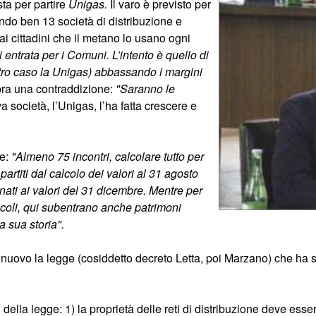
ta per partire
Unigas.
Il varo è previsto per
ndo ben 13 società di distribuzione e
i cittadini che il metano lo usano ogni
 entrata per i Comuni. L’intento è quello di
ostro caso la Unigas) abbassando i margini
a una contraddizione:
"Saranno le
 società, l’Unigas, l’ha fatta crescere e
se:
"Almeno 75 incontri, calcolare tutto per
artiti dal calcolo dei valori al 31 agosto
nati ai valori del 31 dicembre. Mentre per
alcoli, qui subentrano anche patrimoni
a sua storia".
uovo la legge (cosiddetto decreto Letta, poi Marzano) che ha s
ella legge: 1) la proprietà delle reti di distribuzione deve esser