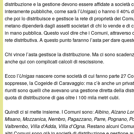
t
distribuzione e la gestione devono essere affidate a società 
interamente pubbliche, come sarà l’
Unigas
) o hanno il 40% d
che poi lo distribuisce e gestisce la rete di proprietà dei Co
metano dipenderà dagli assetti societari di chi lo vende e di ch
in mano pubblica. Questo vuol dire che i Comuni, attraverso c
rete distributiva. A questo punto faranno l’asta per dare quest
Chi vince l’asta gestisce la distribuzione. Ma ci sono scadenze
anche qui con complicati calcoli di rescissione.
Ecco l’
Unigas
nascere come società di cui fanno parte 27 Co
soppresse, la Cogeide di Caravaggio: ma c’è anche un privato,
riuniti sono quelli che avevano una gestione diretta della dist
quota di distribuzione di gas oltre i 100 mila metri cubi.
Quindi ci si mette insieme. I Comuni sono:
Albino, Alzano Lo
Misano, Mozzanica, Nembro, Pagazzano, Parre, Pognano, Ponte
Valbrembo, Villa d’Adda, Villa d’Ogna.
Restano alcuni Comuni
altri Comuni sono già in società di distribuzione e gestione 