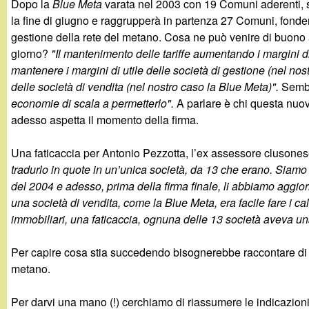
Dopo la
Blue Meta
varata nel 2003 con 19 Comuni aderenti, s
g
la fine di giugno e raggrupperà in partenza 27 Comuni, fonde
gestione della rete del metano. Cosa ne può venire di buono a
a
giorno?
"Il mantenimento delle tariffe aumentando i margini di
mantenere i margini di utile delle società di gestione (nel n
n
delle società di vendita (nel nostro caso la Blue Meta)".
Sembr
economie di scala a permetterlo".
A parlare è chi questa nuova
d
adesso aspetta il momento della firma.
i
Una faticaccia per Antonio Pezzotta, l’ex assessore clusone
tradurlo in quote in un’unica società, da 13 che erano. Siamo p
n
del 2004 e adesso, prima della firma finale, li abbiamo aggior
una società di vendita, come la Blue Meta, era facile fare i c
o
immobiliari, una faticaccia, ognuna delle 13 società aveva un
.
Per capire cosa stia succedendo bisognerebbe raccontare di n
metano.
i
Per darvi una mano (!) cerchiamo di riassumere le indicazioni d