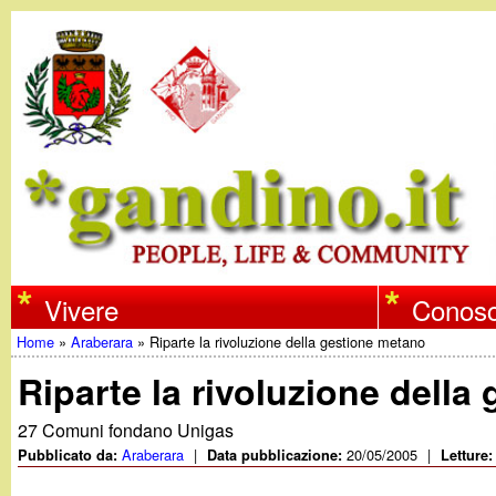
w
Vivere
Conosc
Home
»
Araberara
»
Riparte la rivoluzione della gestione metano
w
Tu
Riparte la rivoluzione della
w
sei
27 Comuni fondano Unigas
qui
Araberara
|
20/05/2005
|
Pubblicato da:
Data pubblicazione:
Letture
.