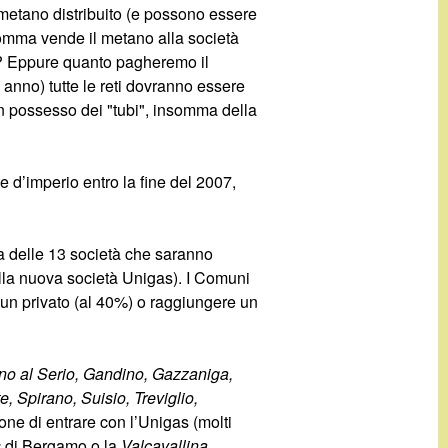
 metano distribuito (e possono essere
nsomma vende il metano alla società
h? Eppure quanto pagheremo il
n anno) tutte le reti dovranno essere
in possesso dei "tubi", insomma della
e d’imperio entro la fine del 2007,
a delle 13 società che saranno
ella nuova società Unigas). I Comuni
e un privato (al 40%) o raggiungere un
no al Serio, Gandino, Gazzaniga,
 Spirano, Suisio, Treviglio,
ne di entrare con l’Unigas (molti
s
di Bergamo o la
Valcavallina