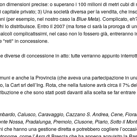
con dimensioni precise: o superano i 100 milioni di metri cubi di
i capitale privato; 3) Una società diversa per la vendita, che i
muni (per esempio, nel nostro caso la
Blue Meta
). Complicato, e
i lo distribuisce. Entro il 2007 (ma forse ci sarà la proroga di u
alcoli complicatissimi, nel caso non lo fossero già, entreranno 
e "reti" in concessione.
 diverse di concessione in atto: tutte verranno appunto interrott
muni e anche la Provincia (che aveva una partecipazione in un
 la Cart srl dell’Ing. Rota, che nella fusione avrà circa il 7% d
ribuzione e che sono stati posti davanti alla scelta se far entrar
mbardo, Calusco, Caravaggio, Cazzano S. Andrea, Cene, Fiora
 Nossa, Pradalunga, Premolo, Clusone, Piario, Sotto il Monte,
 che hanno una gestione diretta e potrebbero cogliere l’occasio
autonome, come l’
Asm
di Brescia che ha appena acquisito la
Ba