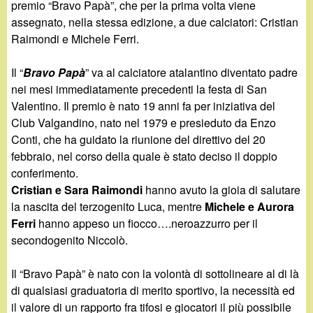
d
premio “Bravo Papà”, che per la prima volta viene
c
assegnato, nella stessa edizione, a due calciatori: Cristian
i
a
Raimondi e Michele Ferri.
n
Il “
Bravo Papà
” va al calciatore atalantino diventato padre
nei mesi immediatamente precedenti la festa di San
o
Valentino. Il premio è nato 19 anni fa per iniziativa del
Club Valgandino, nato nel 1979 e presieduto da Enzo
.
Conti, che ha guidato la riunione del direttivo del 20
febbraio, nel corso della quale è stato deciso il doppio
i
conferimento.
Cristian e Sara Raimondi
hanno avuto la gioia di salutare
t
la nascita del terzogenito Luca, mentre
Michele e Aurora
Ferri
hanno appeso un fiocco….neroazzurro per il
secondogenito Niccolò.
Il “Bravo Papà” è nato con la volontà di sottolineare al di là
di qualsiasi graduatoria di merito sportivo, la necessità ed
il valore di un rapporto fra tifosi e giocatori il più possibile