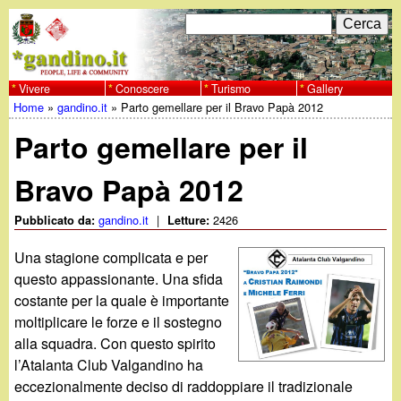
Salta
C
F
e
al
r
o
contenuto
c
Vivere
Conoscere
Turismo
Gallery
w
Home
»
gandino.it
»
Parto gemellare per il Bravo Papà 2012
principale
a
r
Tu
w
Parto gemellare per il
m
sei
w
d
Bravo Papà 2012
qui
i
.
gandino.it
|
2426
Pubblicato da:
Letture:
r
Una stagione complicata e per
g
questo appassionante. Una sfida
i
costante per la quale è importante
a
c
moltiplicare le forze e il sostegno
alla squadra. Con questo spirito
e
n
l’Atalanta Club Valgandino ha
r
eccezionalmente deciso di raddoppiare il tradizionale