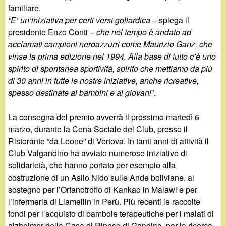
familiare.
“E’ un’iniziativa per certi versi goliardica
– spiega il
presidente Enzo Conti –
che nel tempo è andato ad
acclamati campioni neroazzurri come Maurizio Ganz, che
vinse la prima edizione nel 1994. Alla base di tutto c’è uno
spirito di spontanea sportività, spirito che mettiamo da più
di 30 anni in tutte le nostre iniziative, anche ricreative,
spesso destinate ai bambini e ai giovani
”.
La consegna del premio avverrà il prossimo martedì 6
marzo, durante la Cena Sociale del Club, presso il
Ristorante “da Leone” di Vertova. In tanti anni di attività il
Club Valgandino ha avviato numerose iniziative di
solidarietà, che hanno portato per esempio alla
costruzione di un Asilo Nido sulle Ande boliviane, al
sostegno per l’Orfanotrofio di Kankao in Malawi e per
l’infermeria di Llamellin in Perù. Più recenti le raccolte
fondi per l’acquisto di bambole terapeutiche per i malati di
alzheimer della Casa di Riposo di Gandino, per la ricerca