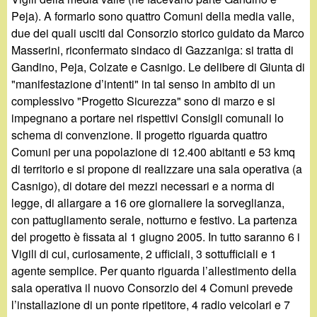
d
c
Peja). A formarlo sono quattro Comuni della media valle,
i
due dei quali usciti dal Consorzio storico guidato da Marco
a
Masserini, riconfermato sindaco di Gazzaniga: si tratta di
n
Gandino, Peja, Colzate e Casnigo. Le delibere di Giunta di
"manifestazione d’intenti" in tal senso in ambito di un
o
complessivo "Progetto Sicurezza" sono di marzo e si
impegnano a portare nei rispettivi Consigli comunali lo
.
schema di convenzione. Il progetto riguarda quattro
Comuni per una popolazione di 12.400 abitanti e 53 kmq
i
di territorio e si propone di realizzare una sala operativa (a
Casnigo), di dotare dei mezzi necessari e a norma di
t
legge, di allargare a 16 ore giornaliere la sorveglianza,
con pattugliamento serale, notturno e festivo. La partenza
del progetto è fissata al 1 giugno 2005. In tutto saranno 6 i
Vigili di cui, curiosamente, 2 ufficiali, 3 sottufficiali e 1
agente semplice. Per quanto riguarda l’allestimento della
sala operativa il nuovo Consorzio dei 4 Comuni prevede
l’installazione di un ponte ripetitore, 4 radio veicolari e 7