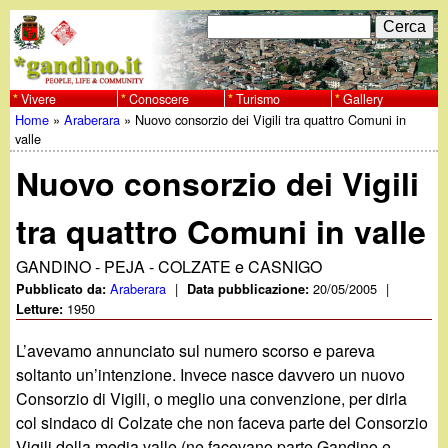
Salta
C
F
e
al
r
o
contenuto
c
Vivere
Conoscere
Turismo
Gallery
w
Home
»
Araberara
»
Nuovo consorzio dei Vigili tra quattro Comuni in
principale
a
r
Tu
valle
w
m
Nuovo consorzio dei Vigili
sei
w
d
qui
tra quattro Comuni in valle
i
.
GANDINO - PEJA - COLZATE e CASNIGO
r
Araberara
|
20/05/2005
|
Pubblicato da:
Data pubblicazione:
g
1950
Letture:
i
a
L’avevamo annunciato sul numero scorso e pareva
c
soltanto un’intenzione. Invece nasce davvero un nuovo
e
n
Consorzio di Vigili, o meglio una convenzione, per dirla
col sindaco di Colzate che non faceva parte del Consorzio
r
Vigili della media valle (ne facevano parte Gandino e