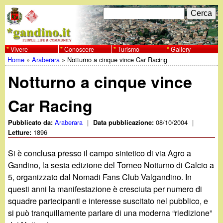
Salta
C
F
e
al
r
o
contenuto
c
Vivere
Conoscere
Turismo
Gallery
w
Home
»
Araberara
»
Notturno a cinque vince Car Racing
principale
a
r
Tu
w
Notturno a cinque vince
m
sei
w
d
Car Racing
qui
i
.
Araberara
|
08/10/2004
|
Pubblicato da:
Data pubblicazione:
1896
Letture:
r
g
Si è conclusa presso il campo sintetico di via Agro a
i
Gandino, la sesta edizione del Torneo Notturno di Calcio a
a
c
5, organizzato dal Nomadi Fans Club Valgandino. In
questi anni la manifestazione è cresciuta per numero di
e
n
squadre partecipanti e interesse suscitato nel pubblico, e
r
si può tranquillamente parlare di una moderna “riedizione”