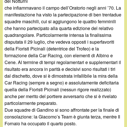
d
dei Notturni
c
che infiammavano il campo dell’Oratorio negli anni ’70. La
i
manifestazione ha visto la partecipazione di ben trentadue
a
squadre maschili, cui si aggiungono le quattro femminili
n
che hanno partecipato alla quarta edizione del relativo
quadrangolare. Particolarmente intensa la finalissima
o
disputata il 29 luglio, che vedeva opposti i superfavoriti
della Fioristi Picinali (detentrice del Trofeo) e la
.
formazione della Car Racing, con elementi di Albino e
Cene. Al termine di tempi regolamentari e supplementari il
i
risultato era ancora in parità e decisivi sono risultati i tiri
dal dischetto, dove si è dimostrata infallibile la mira della
t
Car Racing (sempre a segno) e assolutamente deficitaria
quella della Fioristi Picinali (nessun rigore realizzato)
anche per merito del portiere avversario che si è rivelato
particolarmente preparato.
Due squadre di Gandino si sono affrontate per la finale di
consolazione: la Giacomo’s Team è giunta terza, mentre Il
Fornaio ha occupato il quarto posto.