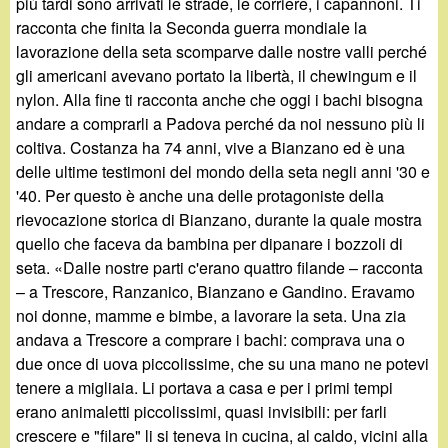
d
più tardi sono arrivati le strade, le corriere, i capannoni. Ti
c
racconta che finita la Seconda guerra mondiale la
i
lavorazione della seta scomparve dalle nostre valli perché
a
gli americani avevano portato la libertà, il chewingum e il
n
nylon. Alla fine ti racconta anche che oggi i bachi bisogna
andare a comprarli a Padova perché da noi nessuno più li
o
coltiva. Costanza ha 74 anni, vive a Bianzano ed è una
delle ultime testimoni del mondo della seta negli anni '30 e
.
'40. Per questo è anche una delle protagoniste della
rievocazione storica di Bianzano, durante la quale mostra
i
quello che faceva da bambina per dipanare i bozzoli di
seta. «Dalle nostre parti c'erano quattro filande – racconta
t
– a Trescore, Ranzanico, Bianzano e Gandino. Eravamo
noi donne, mamme e bimbe, a lavorare la seta. Una zia
andava a Trescore a comprare i bachi: comprava una o
due once di uova piccolissime, che su una mano ne potevi
tenere a migliaia. Li portava a casa e per i primi tempi
erano animaletti piccolissimi, quasi invisibili: per farli
crescere e "filare" li si teneva in cucina, al caldo, vicini alla