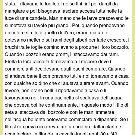
stufa. Tritavamo le foglie di gelso fini fini per dargli da
mangiare e poi bisognava lasciare accesa tutta notte la
luce di una candela. Man mano che le larve crescevano le
si metteva su tavole più grandi. Poi, quando prendevano
un colore simile a quello dell'oro, erano mature e
potevamo metterle sui rami degli alberi per farle crescere. I
bruchi tra le foglie cominciavano a produrre il loro bozzolo.
Quando i bozzoli erano pronti, li staccavamo dai rami.
Finita la loro raccolta tornavamo a Trescore dove i
commercianti decidevano quali bachi comprare. Quando
ci andava bene li compravano tutti e noi tornavamo a casa
con qualche soldino che ci aiutava a tirare avanti. Quando,
invece, non erano belli li riportavamo a casa e li
lavoravamo noi. In una bacinella si scaldava dell'acqua
che doveva bollire continuamente. In questo modo il filo di
seta si staccava dal bozzolo e con le mani immerse
nell'acqua bollente potevamo cominciare a dipanarlo. Se il
filo si rompeva occorreva fare un nodino, riallacciarlo e
ricominciare. In filanda, a cavallo tra gli anni '30 e '40,