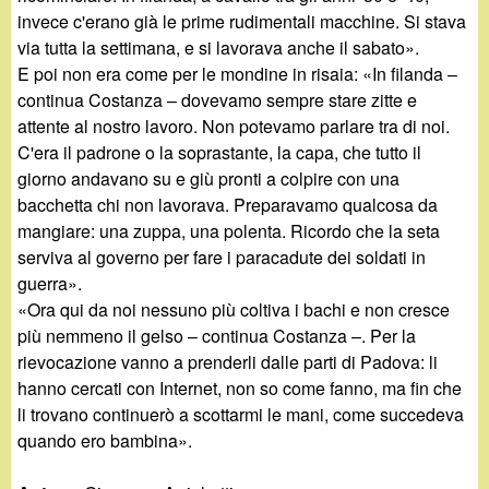
invece c'erano già le prime rudimentali macchine. Si stava
via tutta la settimana, e si lavorava anche il sabato».
E poi non era come per le mondine in risaia: «In filanda –
continua Costanza – dovevamo sempre stare zitte e
attente al nostro lavoro. Non potevamo parlare tra di noi.
C'era il padrone o la soprastante, la capa, che tutto il
giorno andavano su e giù pronti a colpire con una
bacchetta chi non lavorava. Preparavamo qualcosa da
mangiare: una zuppa, una polenta. Ricordo che la seta
serviva al governo per fare i paracadute dei soldati in
guerra».
«Ora qui da noi nessuno più coltiva i bachi e non cresce
più nemmeno il gelso – continua Costanza –. Per la
rievocazione vanno a prenderli dalle parti di Padova: li
hanno cercati con Internet, non so come fanno, ma fin che
li trovano continuerò a scottarmi le mani, come succedeva
quando ero bambina».