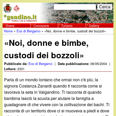
Salta
C
F
e
al
r
o
contenuto
c
Vivere
Conoscere
Turismo
Gallery
w
Home
»
Eco di Bergamo
»
«Noi, donne e bimbe, custodi dei bozzoli»
principale
a
r
Tu
w
«Noi, donne e bimbe,
m
sei
w
d
custodi dei bozzoli»
qui
i
.
Eco di Bergamo
|
06/05/2004
|
Pubblicato da:
Data pubblicazione:
2331
Letture:
r
g
Parla di un mondo lontano che ormai non c'è più, la
i
signora Costanza Zanardi quando ti racconta come si
a
c
lavorava la seta in Valgandino. Ti racconta di quando
bambina lasciò la scuola per aiutare la famiglia a
e
n
guadagnare di che vivere con la coltivazione dei bachi. Ti
r
racconta di un territorio dove ci si muoveva a piedi e dove